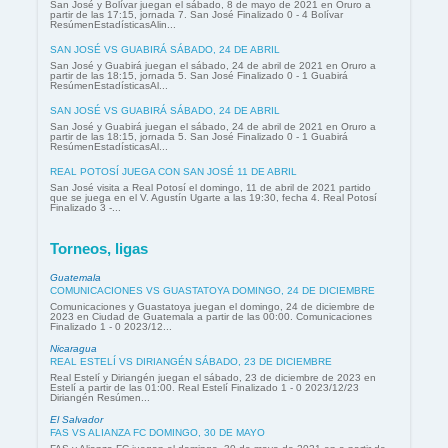
San José y Bolívar juegan el sábado, 8 de mayo de 2021 en Oruro a
partir de las 17:15, jornada 7. San José Finalizado 0 - 4 Bolívar
ResúmenEstadísticasAlin...
SAN JOSÉ VS GUABIRÁ SÁBADO, 24 DE ABRIL
San José y Guabirá juegan el sábado, 24 de abril de 2021 en Oruro a
partir de las 18:15, jornada 5. San José Finalizado 0 - 1 Guabirá
ResúmenEstadísticasAl...
SAN JOSÉ VS GUABIRÁ SÁBADO, 24 DE ABRIL
San José y Guabirá juegan el sábado, 24 de abril de 2021 en Oruro a
partir de las 18:15, jornada 5. San José Finalizado 0 - 1 Guabirá
ResúmenEstadísticasAl...
REAL POTOSÍ JUEGA CON SAN JOSÉ 11 DE ABRIL
San José visita a Real Potosí el domingo, 11 de abril de 2021 partido
que se juega en el V. Agustín Ugarte a las 19:30, fecha 4. Real Potosí
Finalizado 3 -...
Torneos, ligas
Guatemala
COMUNICACIONES VS GUASTATOYA DOMINGO, 24 DE DICIEMBRE
Comunicaciones y Guastatoya juegan el domingo, 24 de diciembre de
2023 en Ciudad de Guatemala a partir de las 00:00. Comunicaciones
Finalizado 1 - 0 2023/12...
Nicaragua
REAL ESTELÍ VS DIRIANGÉN SÁBADO, 23 DE DICIEMBRE
Real Estelí y Diriangén juegan el sábado, 23 de diciembre de 2023 en
Estelí a partir de las 01:00. Real Estelí Finalizado 1 - 0 2023/12/23
Diriangén Resúmen...
El Salvador
FAS VS ALIANZA FC DOMINGO, 30 DE MAYO