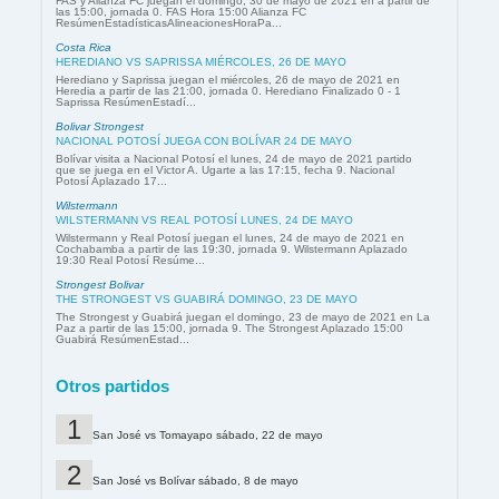
FAS y Alianza FC juegan el domingo, 30 de mayo de 2021 en a partir de
las 15:00, jornada 0. FAS Hora 15:00 Alianza FC
ResúmenEstadísticasAlineacionesHoraPa...
Costa Rica
HEREDIANO VS SAPRISSA MIÉRCOLES, 26 DE MAYO
Herediano y Saprissa juegan el miércoles, 26 de mayo de 2021 en
Heredia a partir de las 21:00, jornada 0. Herediano Finalizado 0 - 1
Saprissa ResúmenEstadí...
Bolivar Strongest
NACIONAL POTOSÍ JUEGA CON BOLÍVAR 24 DE MAYO
Bolívar visita a Nacional Potosí el lunes, 24 de mayo de 2021 partido
que se juega en el Victor A. Ugarte a las 17:15, fecha 9. Nacional
Potosí Aplazado 17...
Wilstermann
WILSTERMANN VS REAL POTOSÍ LUNES, 24 DE MAYO
Wilstermann y Real Potosí juegan el lunes, 24 de mayo de 2021 en
Cochabamba a partir de las 19:30, jornada 9. Wilstermann Aplazado
19:30 Real Potosí Resúme...
Strongest Bolivar
THE STRONGEST VS GUABIRÁ DOMINGO, 23 DE MAYO
The Strongest y Guabirá juegan el domingo, 23 de mayo de 2021 en La
Paz a partir de las 15:00, jornada 9. The Strongest Aplazado 15:00
Guabirá ResúmenEstad...
Otros partidos
San José vs Tomayapo sábado, 22 de mayo
San José vs Bolívar sábado, 8 de mayo