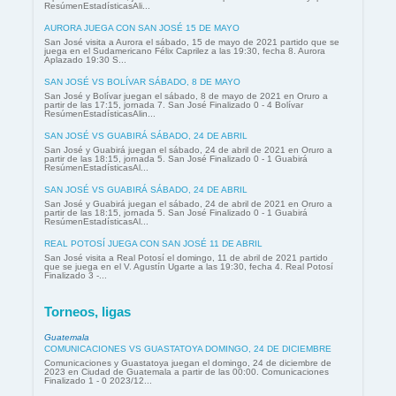
ResúmenEstadísticasAli...
AURORA JUEGA CON SAN JOSÉ 15 DE MAYO
San José visita a Aurora el sábado, 15 de mayo de 2021 partido que se
juega en el Sudamericano Félix Caprilez a las 19:30, fecha 8. Aurora
Aplazado 19:30 S...
SAN JOSÉ VS BOLÍVAR SÁBADO, 8 DE MAYO
San José y Bolívar juegan el sábado, 8 de mayo de 2021 en Oruro a
partir de las 17:15, jornada 7. San José Finalizado 0 - 4 Bolívar
ResúmenEstadísticasAlin...
SAN JOSÉ VS GUABIRÁ SÁBADO, 24 DE ABRIL
San José y Guabirá juegan el sábado, 24 de abril de 2021 en Oruro a
partir de las 18:15, jornada 5. San José Finalizado 0 - 1 Guabirá
ResúmenEstadísticasAl...
SAN JOSÉ VS GUABIRÁ SÁBADO, 24 DE ABRIL
San José y Guabirá juegan el sábado, 24 de abril de 2021 en Oruro a
partir de las 18:15, jornada 5. San José Finalizado 0 - 1 Guabirá
ResúmenEstadísticasAl...
REAL POTOSÍ JUEGA CON SAN JOSÉ 11 DE ABRIL
San José visita a Real Potosí el domingo, 11 de abril de 2021 partido
que se juega en el V. Agustín Ugarte a las 19:30, fecha 4. Real Potosí
Finalizado 3 -...
Torneos, ligas
Guatemala
COMUNICACIONES VS GUASTATOYA DOMINGO, 24 DE DICIEMBRE
Comunicaciones y Guastatoya juegan el domingo, 24 de diciembre de
2023 en Ciudad de Guatemala a partir de las 00:00. Comunicaciones
Finalizado 1 - 0 2023/12...