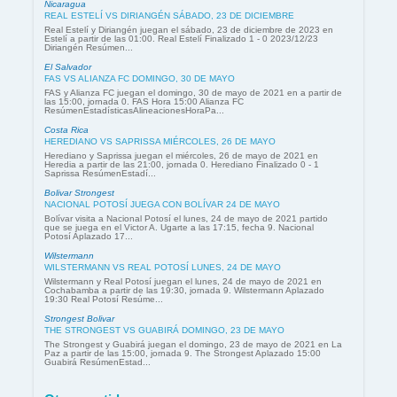
Nicaragua
REAL ESTELÍ VS DIRIANGÉN SÁBADO, 23 DE DICIEMBRE
Real Estelí y Diriangén juegan el sábado, 23 de diciembre de 2023 en
Estelí a partir de las 01:00. Real Estelí Finalizado 1 - 0 2023/12/23
Diriangén Resúmen...
El Salvador
FAS VS ALIANZA FC DOMINGO, 30 DE MAYO
FAS y Alianza FC juegan el domingo, 30 de mayo de 2021 en a partir de
las 15:00, jornada 0. FAS Hora 15:00 Alianza FC
ResúmenEstadísticasAlineacionesHoraPa...
Costa Rica
HEREDIANO VS SAPRISSA MIÉRCOLES, 26 DE MAYO
Herediano y Saprissa juegan el miércoles, 26 de mayo de 2021 en
Heredia a partir de las 21:00, jornada 0. Herediano Finalizado 0 - 1
Saprissa ResúmenEstadí...
Bolivar Strongest
NACIONAL POTOSÍ JUEGA CON BOLÍVAR 24 DE MAYO
Bolívar visita a Nacional Potosí el lunes, 24 de mayo de 2021 partido
que se juega en el Victor A. Ugarte a las 17:15, fecha 9. Nacional
Potosí Aplazado 17...
Wilstermann
WILSTERMANN VS REAL POTOSÍ LUNES, 24 DE MAYO
Wilstermann y Real Potosí juegan el lunes, 24 de mayo de 2021 en
Cochabamba a partir de las 19:30, jornada 9. Wilstermann Aplazado
19:30 Real Potosí Resúme...
Strongest Bolivar
THE STRONGEST VS GUABIRÁ DOMINGO, 23 DE MAYO
The Strongest y Guabirá juegan el domingo, 23 de mayo de 2021 en La
Paz a partir de las 15:00, jornada 9. The Strongest Aplazado 15:00
Guabirá ResúmenEstad...