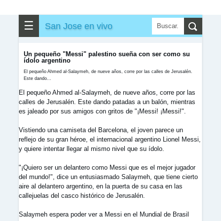
✎
▼
Otros
☰
San Jose en vivo
Un pequeño "Messi" palestino sueña con ser como su
ídolo argentino
El pequeño Ahmed al-Salaymeh, de nueve años, corre por las calles de Jerusalén.
Este dando...
El pequeño Ahmed al-Salaymeh, de nueve años, corre por las
calles de Jerusalén. Este dando patadas a un balón, mientras
es jaleado por sus amigos con gritos de "¡Messi! ¡Messi!".
Vistiendo una camiseta del Barcelona, el joven parece un
reflejo de su gran héroe, el internacional argentino Lionel Messi,
y quiere intentar llegar al mismo nivel que su ídolo.
"¡Quiero ser un delantero como Messi que es el mejor jugador
del mundo!", dice un entusiasmado Salaymeh, que tiene cierto
aire al delantero argentino, en la puerta de su casa en las
callejuelas del casco histórico de Jerusalén.
Salaymeh espera poder ver a Messi en el Mundial de Brasil