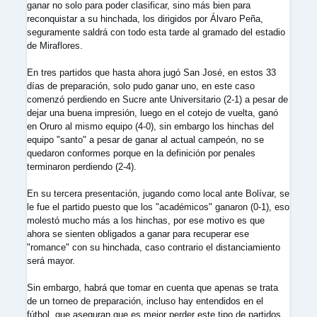
ganar no solo para poder clasificar, sino más bien para
reconquistar a su hinchada, los dirigidos por Álvaro Peña,
seguramente saldrá con todo esta tarde al gramado del estadio
de Miraflores.
En tres partidos que hasta ahora jugó San José, en estos 33
días de preparación, solo pudo ganar uno, en este caso
comenzó perdiendo en Sucre ante Universitario (2-1) a pesar de
dejar una buena impresión, luego en el cotejo de vuelta, ganó
en Oruro al mismo equipo (4-0), sin embargo los hinchas del
equipo "santo" a pesar de ganar al actual campeón, no se
quedaron conformes porque en la definición por penales
terminaron perdiendo (2-4).
En su tercera presentación, jugando como local ante Bolívar, se
le fue el partido puesto que los "académicos" ganaron (0-1), eso
molestó mucho más a los hinchas, por ese motivo es que
ahora se sienten obligados a ganar para recuperar ese
"romance" con su hinchada, caso contrario el distanciamiento
será mayor.
Sin embargo, habrá que tomar en cuenta que apenas se trata
de un torneo de preparación, incluso hay entendidos en el
fútbol, que aseguran que es mejor perder este tipo de partidos,