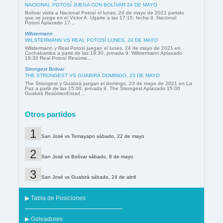
NACIONAL POTOSÍ JUEGA CON BOLÍVAR 24 DE MAYO
Bolívar visita a Nacional Potosí el lunes, 24 de mayo de 2021 partido
que se juega en el Victor A. Ugarte a las 17:15, fecha 9. Nacional
Potosí Aplazado 17...
Wilstermann
WILSTERMANN VS REAL POTOSÍ LUNES, 24 DE MAYO
Wilstermann y Real Potosí juegan el lunes, 24 de mayo de 2021 en
Cochabamba a partir de las 19:30, jornada 9. Wilstermann Aplazado
19:30 Real Potosí Resúme...
Strongest Bolivar
THE STRONGEST VS GUABIRÁ DOMINGO, 23 DE MAYO
The Strongest y Guabirá juegan el domingo, 23 de mayo de 2021 en La
Paz a partir de las 15:00, jornada 9. The Strongest Aplazado 15:00
Guabirá ResúmenEstad...
Otros partidos
San José vs Tomayapo sábado, 22 de mayo
San José vs Bolívar sábado, 8 de mayo
San José vs Guabirá sábado, 24 de abril
▶ Tabla de Posiciones
▶ Goleadores