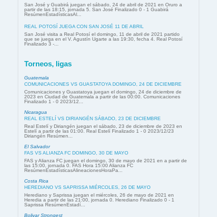
San José y Guabirá juegan el sábado, 24 de abril de 2021 en Oruro a
partir de las 18:15, jornada 5. San José Finalizado 0 - 1 Guabirá
ResúmenEstadísticasAl...
REAL POTOSÍ JUEGA CON SAN JOSÉ 11 DE ABRIL
San José visita a Real Potosí el domingo, 11 de abril de 2021 partido
que se juega en el V. Agustín Ugarte a las 19:30, fecha 4. Real Potosí
Finalizado 3 -...
Torneos, ligas
Guatemala
COMUNICACIONES VS GUASTATOYA DOMINGO, 24 DE DICIEMBRE
Comunicaciones y Guastatoya juegan el domingo, 24 de diciembre de
2023 en Ciudad de Guatemala a partir de las 00:00. Comunicaciones
Finalizado 1 - 0 2023/12...
Nicaragua
REAL ESTELÍ VS DIRIANGÉN SÁBADO, 23 DE DICIEMBRE
Real Estelí y Diriangén juegan el sábado, 23 de diciembre de 2023 en
Estelí a partir de las 01:00. Real Estelí Finalizado 1 - 0 2023/12/23
Diriangén Resúmen...
El Salvador
FAS VS ALIANZA FC DOMINGO, 30 DE MAYO
FAS y Alianza FC juegan el domingo, 30 de mayo de 2021 en a partir de
las 15:00, jornada 0. FAS Hora 15:00 Alianza FC
ResúmenEstadísticasAlineacionesHoraPa...
Costa Rica
HEREDIANO VS SAPRISSA MIÉRCOLES, 26 DE MAYO
Herediano y Saprissa juegan el miércoles, 26 de mayo de 2021 en
Heredia a partir de las 21:00, jornada 0. Herediano Finalizado 0 - 1
Saprissa ResúmenEstadí...
Bolivar Strongest