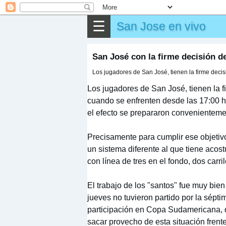
▶
Partido
☰
San Jose en vivo
✎
Otros
San José con la firme decisión d
Los jugadores de San José, tienen la firme decis
Los jugadores de San José, tienen la 
cuando se enfrenten desde las 17:00 h
el efecto se prepararon convenienteme
Precisamente para cumplir ese objetivo
un sistema diferente al que tiene acos
con línea de tres en el fondo, dos carr
El trabajo de los "santos" fue muy bi
jueves no tuvieron partido por la sépti
participación en Copa Sudamericana, d
sacar provecho de esta situación frente