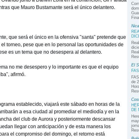
Com
tras que Mauro Bustamante será el único delantero.
domi
Guat
Fina
Nic
REA
DIC
te, que será el único en la ofensiva "santa" pretende que
Real
el torneo, pese que en lo personal las oportunidades de
dici
 ese es un tema que no desespera al delantero.
Real
Res
El S
ema no me desespero y lo importante es que el equipo
FAS
ba", afirmó.
FAS
de 2
Hora
Res
Cos
grama establecido, viajará este sábado en horas de la
HER
DE
ibarán a esa ciudad al promediar el mediodía y en la
Here
 cancha del club de Aurora y posteriormente descansar
mayo
jorn
uedan llegar con anticipación y de esta manera los
Res
ara el compromiso del domingo, el retorno está
Boli