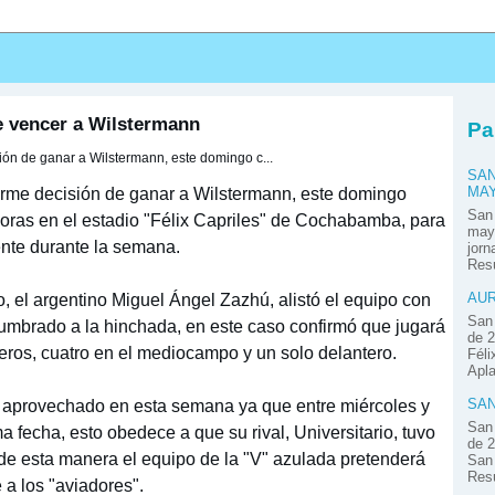
s
e vencer a Wilstermann
Pa
ión de ganar a Wilstermann, este domingo c...
SAN
firme decisión de ganar a Wilstermann, este domingo
MA
San
oras en el estadio "Félix Capriles" de Cochabamba, para
mayo
nte durante la semana.
jor
Resú
, el argentino Miguel Ángel Zazhú, alistó el equipo con
AUR
San 
tumbrado a la hinchada, en este caso confirmó que jugará
de 2
ileros, cuatro en el mediocampo y un solo delantero.
Féli
Apla
en aprovechado en esta semana ya que entre miércoles y
SAN
San 
ma fecha, esto obedece a que su rival, Universitario, tuvo
de 2
e esta manera el equipo de la "V" azulada pretenderá
San 
Resú
 a los "aviadores".