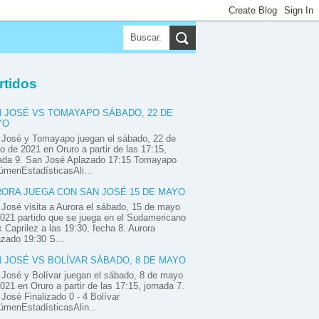
▼
▼
rtidos
 JOSÉ VS TOMAYAPO SÁBADO, 22 DE
YO
 José y Tomayapo juegan el sábado, 22 de
 de 2021 en Oruro a partir de las 17:15,
nada 9. San José Aplazado 17:15 Tomayapo
menEstadísticasAli...
ORA JUEGA CON SAN JOSÉ 15 DE MAYO
José visita a Aurora el sábado, 15 de mayo
021 partido que se juega en el Sudamericano
x Caprilez a las 19:30, fecha 8. Aurora
zado 19:30 S...
 JOSÉ VS BOLÍVAR SÁBADO, 8 DE MAYO
José y Bolívar juegan el sábado, 8 de mayo
021 en Oruro a partir de las 17:15, jornada 7.
José Finalizado 0 - 4 Bolívar
menEstadísticasAlin...