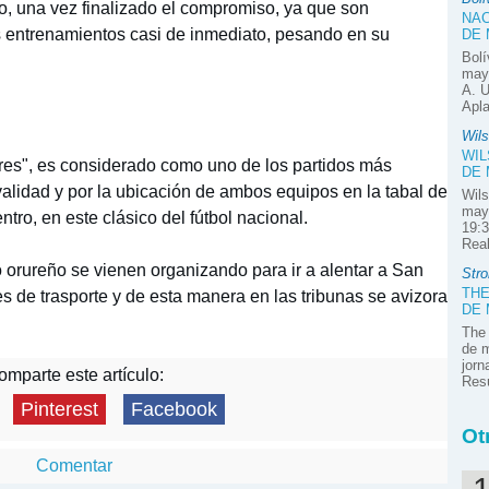
, una vez finalizado el compromiso, ya que son
NAC
s entrenamientos casi de inmediato, pesando en su
DE
Bolí
mayo
A. U
Apla
Wil
WIL
res", es considerado como uno de los partidos más
DE
ivalidad y por la ubicación de ambos equipos en la tabal de
Wils
may
ro, en este clásico del fútbol nacional.
19:3
Rea
 orureño se vienen organizando para ir a alentar a San
Stro
THE
de trasporte y de esta manera en las tribunas se avizora
DE
The 
de m
jorn
mparte este artículo:
Res
Pinterest
Facebook
Ot
Comentar