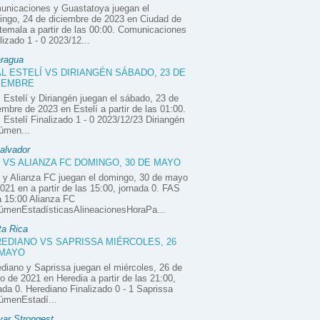
unicaciones y Guastatoya juegan el
ngo, 24 de diciembre de 2023 en Ciudad de
emala a partir de las 00:00. Comunicaciones
lizado 1 - 0 2023/12...
aragua
L ESTELÍ VS DIRIANGÉN SÁBADO, 23 DE
IEMBRE
 Estelí y Diriangén juegan el sábado, 23 de
embre de 2023 en Estelí a partir de las 01:00.
 Estelí Finalizado 1 - 0 2023/12/23 Diriangén
úmen...
alvador
 VS ALIANZA FC DOMINGO, 30 DE MAYO
 y Alianza FC juegan el domingo, 30 de mayo
021 en a partir de las 15:00, jornada 0. FAS
 15:00 Alianza FC
úmenEstadísticasAlineacionesHoraPa...
ta Rica
EDIANO VS SAPRISSA MIÉRCOLES, 26
 MAYO
diano y Saprissa juegan el miércoles, 26 de
 de 2021 en Heredia a partir de las 21:00,
ada 0. Herediano Finalizado 0 - 1 Saprissa
úmenEstadí...
var Strongest