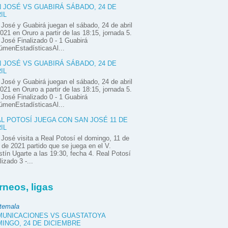
 JOSÉ VS GUABIRÁ SÁBADO, 24 DE
IL
José y Guabirá juegan el sábado, 24 de abril
021 en Oruro a partir de las 18:15, jornada 5.
José Finalizado 0 - 1 Guabirá
úmenEstadísticasAl...
 JOSÉ VS GUABIRÁ SÁBADO, 24 DE
IL
José y Guabirá juegan el sábado, 24 de abril
021 en Oruro a partir de las 18:15, jornada 5.
José Finalizado 0 - 1 Guabirá
úmenEstadísticasAl...
L POTOSÍ JUEGA CON SAN JOSÉ 11 DE
IL
José visita a Real Potosí el domingo, 11 de
l de 2021 partido que se juega en el V.
tín Ugarte a las 19:30, fecha 4. Real Potosí
lizado 3 -...
rneos, ligas
temala
UNICACIONES VS GUASTATOYA
INGO, 24 DE DICIEMBRE