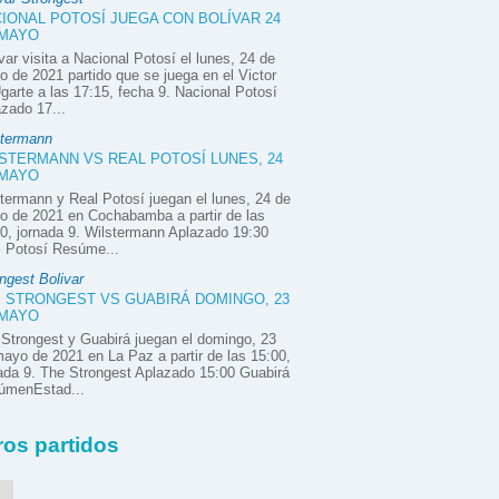
IONAL POTOSÍ JUEGA CON BOLÍVAR 24
 MAYO
var visita a Nacional Potosí el lunes, 24 de
 de 2021 partido que se juega en el Victor
garte a las 17:15, fecha 9. Nacional Potosí
zado 17...
stermann
STERMANN VS REAL POTOSÍ LUNES, 24
 MAYO
termann y Real Potosí juegan el lunes, 24 de
o de 2021 en Cochabamba a partir de las
0, jornada 9. Wilstermann Aplazado 19:30
l Potosí Resúme...
ngest Bolivar
 STRONGEST VS GUABIRÁ DOMINGO, 23
 MAYO
Strongest y Guabirá juegan el domingo, 23
ayo de 2021 en La Paz a partir de las 15:00,
ada 9. The Strongest Aplazado 15:00 Guabirá
úmenEstad...
ros partidos