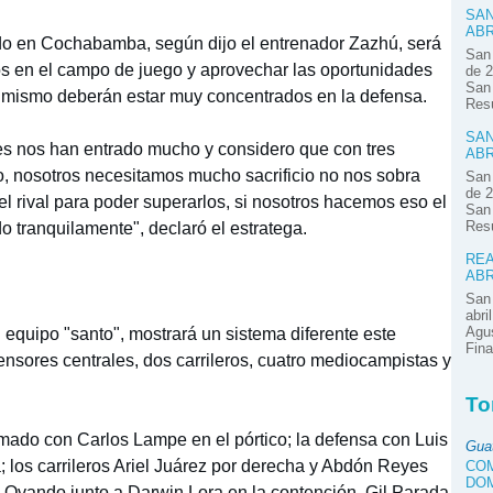
SAN
ABR
do en Cochabamba, según dijo el entrenador Zazhú, será
San 
os en el campo de juego y aprovechar las oportunidades
de 2
San 
simismo deberán estar muy concentrados en la defensa.
Res
SAN
ales nos han entrado mucho y considero que con tres
ABR
o, nosotros necesitamos mucho sacrificio no nos sobra
San 
de 2
l rival para poder superarlos, si nosotros hacemos eso el
San 
 tranquilamente", declaró el estratega.
Res
REA
ABR
San 
abri
l equipo "santo", mostrará un sistema diferente este
Agus
Fina
ensores centrales, dos carrileros, cuatro mediocampistas y
To
rmado con Carlos Lampe en el pórtico; la defensa con Luis
Gua
a; los carrileros Ariel Juárez por derecha y Abdón Reyes
COM
DOM
o Ovando junto a Darwin Lora en la contención, Gil Parada