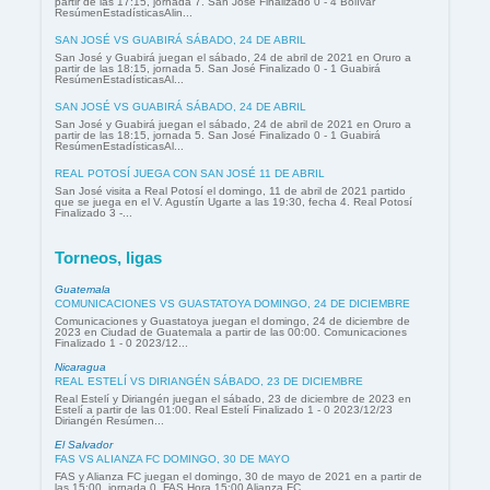
partir de las 17:15, jornada 7. San José Finalizado 0 - 4 Bolívar
ResúmenEstadísticasAlin...
SAN JOSÉ VS GUABIRÁ SÁBADO, 24 DE ABRIL
San José y Guabirá juegan el sábado, 24 de abril de 2021 en Oruro a
partir de las 18:15, jornada 5. San José Finalizado 0 - 1 Guabirá
ResúmenEstadísticasAl...
SAN JOSÉ VS GUABIRÁ SÁBADO, 24 DE ABRIL
San José y Guabirá juegan el sábado, 24 de abril de 2021 en Oruro a
partir de las 18:15, jornada 5. San José Finalizado 0 - 1 Guabirá
ResúmenEstadísticasAl...
REAL POTOSÍ JUEGA CON SAN JOSÉ 11 DE ABRIL
San José visita a Real Potosí el domingo, 11 de abril de 2021 partido
que se juega en el V. Agustín Ugarte a las 19:30, fecha 4. Real Potosí
Finalizado 3 -...
Torneos, ligas
Guatemala
COMUNICACIONES VS GUASTATOYA DOMINGO, 24 DE DICIEMBRE
Comunicaciones y Guastatoya juegan el domingo, 24 de diciembre de
2023 en Ciudad de Guatemala a partir de las 00:00. Comunicaciones
Finalizado 1 - 0 2023/12...
Nicaragua
REAL ESTELÍ VS DIRIANGÉN SÁBADO, 23 DE DICIEMBRE
Real Estelí y Diriangén juegan el sábado, 23 de diciembre de 2023 en
Estelí a partir de las 01:00. Real Estelí Finalizado 1 - 0 2023/12/23
Diriangén Resúmen...
El Salvador
FAS VS ALIANZA FC DOMINGO, 30 DE MAYO
FAS y Alianza FC juegan el domingo, 30 de mayo de 2021 en a partir de
las 15:00, jornada 0. FAS Hora 15:00 Alianza FC