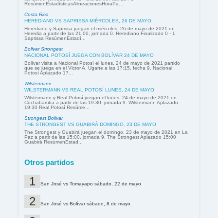
ResúmenEstadísticasAlineacionesHoraPa...
Costa Rica
HEREDIANO VS SAPRISSA MIÉRCOLES, 26 DE MAYO
Herediano y Saprissa juegan el miércoles, 26 de mayo de 2021 en
Heredia a partir de las 21:00, jornada 0. Herediano Finalizado 0 - 1
Saprissa ResúmenEstadí...
Bolivar Strongest
NACIONAL POTOSÍ JUEGA CON BOLÍVAR 24 DE MAYO
Bolívar visita a Nacional Potosí el lunes, 24 de mayo de 2021 partido
que se juega en el Victor A. Ugarte a las 17:15, fecha 9. Nacional
Potosí Aplazado 17...
Wilstermann
WILSTERMANN VS REAL POTOSÍ LUNES, 24 DE MAYO
Wilstermann y Real Potosí juegan el lunes, 24 de mayo de 2021 en
Cochabamba a partir de las 19:30, jornada 9. Wilstermann Aplazado
19:30 Real Potosí Resúme...
Strongest Bolivar
THE STRONGEST VS GUABIRÁ DOMINGO, 23 DE MAYO
The Strongest y Guabirá juegan el domingo, 23 de mayo de 2021 en La
Paz a partir de las 15:00, jornada 9. The Strongest Aplazado 15:00
Guabirá ResúmenEstad...
Otros partidos
San José vs Tomayapo sábado, 22 de mayo
San José vs Bolívar sábado, 8 de mayo