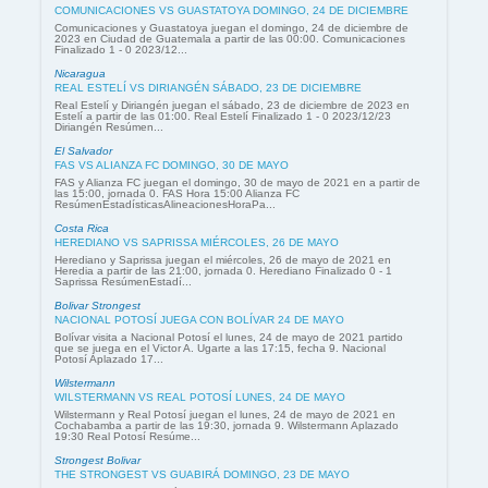
COMUNICACIONES VS GUASTATOYA DOMINGO, 24 DE DICIEMBRE
Comunicaciones y Guastatoya juegan el domingo, 24 de diciembre de
2023 en Ciudad de Guatemala a partir de las 00:00. Comunicaciones
Finalizado 1 - 0 2023/12...
Nicaragua
REAL ESTELÍ VS DIRIANGÉN SÁBADO, 23 DE DICIEMBRE
Real Estelí y Diriangén juegan el sábado, 23 de diciembre de 2023 en
Estelí a partir de las 01:00. Real Estelí Finalizado 1 - 0 2023/12/23
Diriangén Resúmen...
El Salvador
FAS VS ALIANZA FC DOMINGO, 30 DE MAYO
FAS y Alianza FC juegan el domingo, 30 de mayo de 2021 en a partir de
las 15:00, jornada 0. FAS Hora 15:00 Alianza FC
ResúmenEstadísticasAlineacionesHoraPa...
Costa Rica
HEREDIANO VS SAPRISSA MIÉRCOLES, 26 DE MAYO
Herediano y Saprissa juegan el miércoles, 26 de mayo de 2021 en
Heredia a partir de las 21:00, jornada 0. Herediano Finalizado 0 - 1
Saprissa ResúmenEstadí...
Bolivar Strongest
NACIONAL POTOSÍ JUEGA CON BOLÍVAR 24 DE MAYO
Bolívar visita a Nacional Potosí el lunes, 24 de mayo de 2021 partido
que se juega en el Victor A. Ugarte a las 17:15, fecha 9. Nacional
Potosí Aplazado 17...
Wilstermann
WILSTERMANN VS REAL POTOSÍ LUNES, 24 DE MAYO
Wilstermann y Real Potosí juegan el lunes, 24 de mayo de 2021 en
Cochabamba a partir de las 19:30, jornada 9. Wilstermann Aplazado
19:30 Real Potosí Resúme...
Strongest Bolivar
THE STRONGEST VS GUABIRÁ DOMINGO, 23 DE MAYO