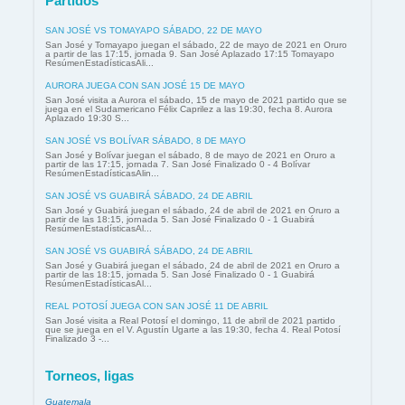
Partidos
SAN JOSÉ VS TOMAYAPO SÁBADO, 22 DE MAYO
San José y Tomayapo juegan el sábado, 22 de mayo de 2021 en Oruro
a partir de las 17:15, jornada 9. San José Aplazado 17:15 Tomayapo
ResúmenEstadísticasAli...
AURORA JUEGA CON SAN JOSÉ 15 DE MAYO
San José visita a Aurora el sábado, 15 de mayo de 2021 partido que se
juega en el Sudamericano Félix Caprilez a las 19:30, fecha 8. Aurora
Aplazado 19:30 S...
SAN JOSÉ VS BOLÍVAR SÁBADO, 8 DE MAYO
San José y Bolívar juegan el sábado, 8 de mayo de 2021 en Oruro a
partir de las 17:15, jornada 7. San José Finalizado 0 - 4 Bolívar
ResúmenEstadísticasAlin...
SAN JOSÉ VS GUABIRÁ SÁBADO, 24 DE ABRIL
San José y Guabirá juegan el sábado, 24 de abril de 2021 en Oruro a
partir de las 18:15, jornada 5. San José Finalizado 0 - 1 Guabirá
ResúmenEstadísticasAl...
SAN JOSÉ VS GUABIRÁ SÁBADO, 24 DE ABRIL
San José y Guabirá juegan el sábado, 24 de abril de 2021 en Oruro a
partir de las 18:15, jornada 5. San José Finalizado 0 - 1 Guabirá
ResúmenEstadísticasAl...
REAL POTOSÍ JUEGA CON SAN JOSÉ 11 DE ABRIL
San José visita a Real Potosí el domingo, 11 de abril de 2021 partido
que se juega en el V. Agustín Ugarte a las 19:30, fecha 4. Real Potosí
Finalizado 3 -...
Torneos, ligas
Guatemala