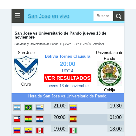
☰
San Jose en vivo
San Jose vs Universitario de Pando jueves 13 de
noviembre
San Jose y Universitario de Pando, el jueves 13 en el Jesús Bermúdez.
San Jose
Universitario de
Bolivia Torneo Clausura
Pando
20:00
UTC-4
VER RESULTADOS
Oruro
jueves 13 de noviembre
Cobija
Hora de San Jose vs Universitario de Pando.
21:00
19:30
20:00
01:00
19:00
18:00