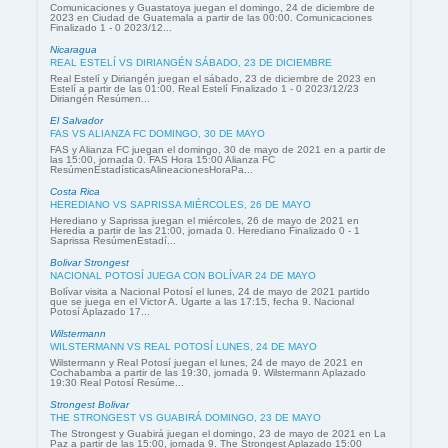
Comunicaciones y Guastatoya juegan el domingo, 24 de diciembre de
2023 en Ciudad de Guatemala a partir de las 00:00. Comunicaciones
Finalizado 1 - 0 2023/12...
Nicaragua
REAL ESTELÍ VS DIRIANGÉN SÁBADO, 23 DE DICIEMBRE
Real Estelí y Diriangén juegan el sábado, 23 de diciembre de 2023 en
Estelí a partir de las 01:00. Real Estelí Finalizado 1 - 0 2023/12/23
Diriangén Resúmen...
El Salvador
FAS VS ALIANZA FC DOMINGO, 30 DE MAYO
FAS y Alianza FC juegan el domingo, 30 de mayo de 2021 en a partir de
las 15:00, jornada 0. FAS Hora 15:00 Alianza FC
ResúmenEstadísticasAlineacionesHoraPa...
Costa Rica
HEREDIANO VS SAPRISSA MIÉRCOLES, 26 DE MAYO
Herediano y Saprissa juegan el miércoles, 26 de mayo de 2021 en
Heredia a partir de las 21:00, jornada 0. Herediano Finalizado 0 - 1
Saprissa ResúmenEstadí...
Bolivar Strongest
NACIONAL POTOSÍ JUEGA CON BOLÍVAR 24 DE MAYO
Bolívar visita a Nacional Potosí el lunes, 24 de mayo de 2021 partido
que se juega en el Victor A. Ugarte a las 17:15, fecha 9. Nacional
Potosí Aplazado 17...
Wilstermann
WILSTERMANN VS REAL POTOSÍ LUNES, 24 DE MAYO
Wilstermann y Real Potosí juegan el lunes, 24 de mayo de 2021 en
Cochabamba a partir de las 19:30, jornada 9. Wilstermann Aplazado
19:30 Real Potosí Resúme...
Strongest Bolivar
THE STRONGEST VS GUABIRÁ DOMINGO, 23 DE MAYO
The Strongest y Guabirá juegan el domingo, 23 de mayo de 2021 en La
Paz a partir de las 15:00, jornada 9. The Strongest Aplazado 15:00