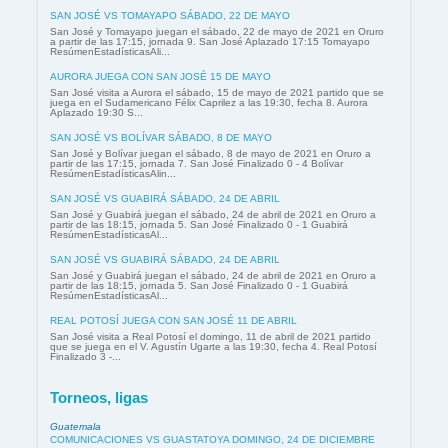
SAN JOSÉ VS TOMAYAPO SÁBADO, 22 DE MAYO
San José y Tomayapo juegan el sábado, 22 de mayo de 2021 en Oruro
a partir de las 17:15, jornada 9. San José Aplazado 17:15 Tomayapo
ResúmenEstadísticasAli...
AURORA JUEGA CON SAN JOSÉ 15 DE MAYO
San José visita a Aurora el sábado, 15 de mayo de 2021 partido que se
juega en el Sudamericano Félix Caprilez a las 19:30, fecha 8. Aurora
Aplazado 19:30 S...
SAN JOSÉ VS BOLÍVAR SÁBADO, 8 DE MAYO
San José y Bolívar juegan el sábado, 8 de mayo de 2021 en Oruro a
partir de las 17:15, jornada 7. San José Finalizado 0 - 4 Bolívar
ResúmenEstadísticasAlin...
SAN JOSÉ VS GUABIRÁ SÁBADO, 24 DE ABRIL
San José y Guabirá juegan el sábado, 24 de abril de 2021 en Oruro a
partir de las 18:15, jornada 5. San José Finalizado 0 - 1 Guabirá
ResúmenEstadísticasAl...
SAN JOSÉ VS GUABIRÁ SÁBADO, 24 DE ABRIL
San José y Guabirá juegan el sábado, 24 de abril de 2021 en Oruro a
partir de las 18:15, jornada 5. San José Finalizado 0 - 1 Guabirá
ResúmenEstadísticasAl...
REAL POTOSÍ JUEGA CON SAN JOSÉ 11 DE ABRIL
San José visita a Real Potosí el domingo, 11 de abril de 2021 partido
que se juega en el V. Agustín Ugarte a las 19:30, fecha 4. Real Potosí
Finalizado 3 -...
Torneos, ligas
Guatemala
COMUNICACIONES VS GUASTATOYA DOMINGO, 24 DE DICIEMBRE