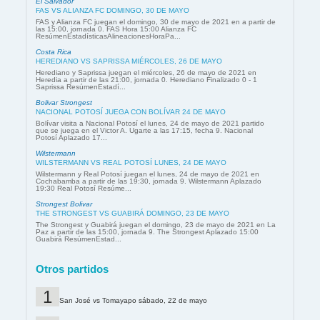
El Salvador
FAS VS ALIANZA FC DOMINGO, 30 DE MAYO
FAS y Alianza FC juegan el domingo, 30 de mayo de 2021 en a partir de
las 15:00, jornada 0. FAS Hora 15:00 Alianza FC
ResúmenEstadísticasAlineacionesHoraPa...
Costa Rica
HEREDIANO VS SAPRISSA MIÉRCOLES, 26 DE MAYO
Herediano y Saprissa juegan el miércoles, 26 de mayo de 2021 en
Heredia a partir de las 21:00, jornada 0. Herediano Finalizado 0 - 1
Saprissa ResúmenEstadí...
Bolivar Strongest
NACIONAL POTOSÍ JUEGA CON BOLÍVAR 24 DE MAYO
Bolívar visita a Nacional Potosí el lunes, 24 de mayo de 2021 partido
que se juega en el Victor A. Ugarte a las 17:15, fecha 9. Nacional
Potosí Aplazado 17...
Wilstermann
WILSTERMANN VS REAL POTOSÍ LUNES, 24 DE MAYO
Wilstermann y Real Potosí juegan el lunes, 24 de mayo de 2021 en
Cochabamba a partir de las 19:30, jornada 9. Wilstermann Aplazado
19:30 Real Potosí Resúme...
Strongest Bolivar
THE STRONGEST VS GUABIRÁ DOMINGO, 23 DE MAYO
The Strongest y Guabirá juegan el domingo, 23 de mayo de 2021 en La
Paz a partir de las 15:00, jornada 9. The Strongest Aplazado 15:00
Guabirá ResúmenEstad...
Otros partidos
San José vs Tomayapo sábado, 22 de mayo