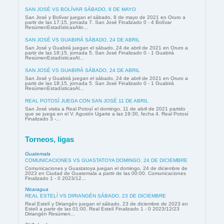
SAN JOSÉ VS BOLÍVAR SÁBADO, 8 DE MAYO
San José y Bolívar juegan el sábado, 8 de mayo de 2021 en Oruro a
partir de las 17:15, jornada 7. San José Finalizado 0 - 4 Bolívar
ResúmenEstadísticasAlin...
SAN JOSÉ VS GUABIRÁ SÁBADO, 24 DE ABRIL
San José y Guabirá juegan el sábado, 24 de abril de 2021 en Oruro a
partir de las 18:15, jornada 5. San José Finalizado 0 - 1 Guabirá
ResúmenEstadísticasAl...
SAN JOSÉ VS GUABIRÁ SÁBADO, 24 DE ABRIL
San José y Guabirá juegan el sábado, 24 de abril de 2021 en Oruro a
partir de las 18:15, jornada 5. San José Finalizado 0 - 1 Guabirá
ResúmenEstadísticasAl...
REAL POTOSÍ JUEGA CON SAN JOSÉ 11 DE ABRIL
San José visita a Real Potosí el domingo, 11 de abril de 2021 partido
que se juega en el V. Agustín Ugarte a las 19:30, fecha 4. Real Potosí
Finalizado 3 -...
Torneos, ligas
Guatemala
COMUNICACIONES VS GUASTATOYA DOMINGO, 24 DE DICIEMBRE
Comunicaciones y Guastatoya juegan el domingo, 24 de diciembre de
2023 en Ciudad de Guatemala a partir de las 00:00. Comunicaciones
Finalizado 1 - 0 2023/12...
Nicaragua
REAL ESTELÍ VS DIRIANGÉN SÁBADO, 23 DE DICIEMBRE
Real Estelí y Diriangén juegan el sábado, 23 de diciembre de 2023 en
Estelí a partir de las 01:00. Real Estelí Finalizado 1 - 0 2023/12/23
Diriangén Resúmen...