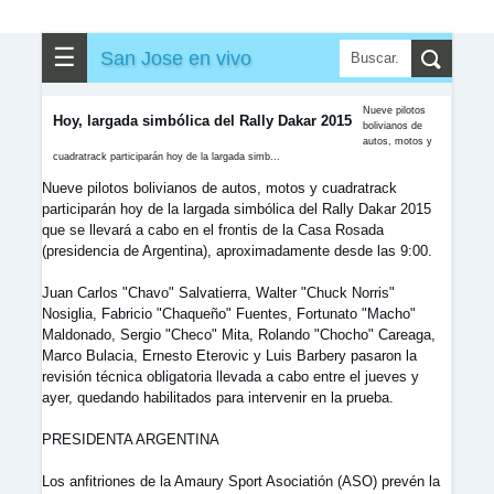
✎
▼
Otros
☰
San Jose en vivo
Nueve pilotos
Hoy, largada simbólica del Rally Dakar 2015
bolivianos de
autos, motos y
cuadratrack participarán hoy de la largada simb...
Nueve pilotos bolivianos de autos, motos y cuadratrack
participarán hoy de la largada simbólica del Rally Dakar 2015
que se llevará a cabo en el frontis de la Casa Rosada
(presidencia de Argentina), aproximadamente desde las 9:00.
Juan Carlos "Chavo" Salvatierra, Walter "Chuck Norris"
Nosiglia, Fabricio "Chaqueño" Fuentes, Fortunato "Macho"
Maldonado, Sergio "Checo" Mita, Rolando "Chocho" Careaga,
Marco Bulacia, Ernesto Eterovic y Luis Barbery pasaron la
revisión técnica obligatoria llevada a cabo entre el jueves y
ayer, quedando habilitados para intervenir en la prueba.
PRESIDENTA ARGENTINA
Los anfitriones de la Amaury Sport Asociatión (ASO) prevén la