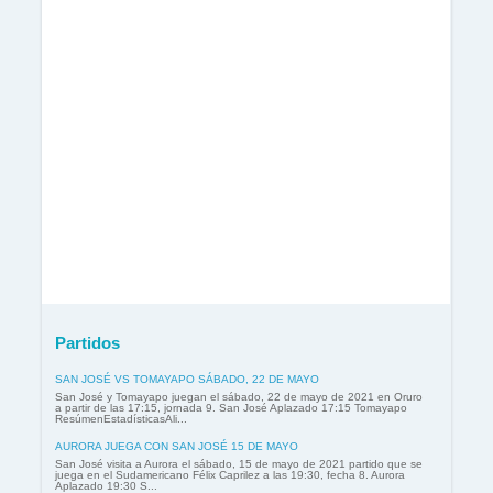
Partidos
SAN JOSÉ VS TOMAYAPO SÁBADO, 22 DE MAYO
San José y Tomayapo juegan el sábado, 22 de mayo de 2021 en Oruro
a partir de las 17:15, jornada 9. San José Aplazado 17:15 Tomayapo
ResúmenEstadísticasAli...
AURORA JUEGA CON SAN JOSÉ 15 DE MAYO
San José visita a Aurora el sábado, 15 de mayo de 2021 partido que se
juega en el Sudamericano Félix Caprilez a las 19:30, fecha 8. Aurora
Aplazado 19:30 S...