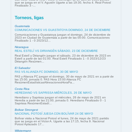
que se juega en el V. Agustín Ugarte a las 19:30, fecha 4. Real Potosí
Finalizado 3 -...
Torneos, ligas
Guatemala
COMUNICACIONES VS GUASTATOYA DOMINGO, 24 DE DICIEMBRE
Comunicaciones y Guastatoya juegan el domingo, 24 de diciembre de
2023 en Ciudad de Guatemala a partir de las 00:00. Comunicaciones
Finalizado 1 - 0 2023/12...
Nicaragua
REAL ESTELÍ VS DIRIANGÉN SÁBADO, 23 DE DICIEMBRE
Real Estelí y Diriangén juegan el sábado, 23 de diciembre de 2023 en
Estelí a partir de las 01:00. Real Estelí Finalizado 1 - 0 2023/12/23
Diriangén Resúmen...
El Salvador
FAS VS ALIANZA FC DOMINGO, 30 DE MAYO
FAS y Alianza FC juegan el domingo, 30 de mayo de 2021 en a partir de
las 15:00, jornada 0. FAS Hora 15:00 Alianza FC
ResúmenEstadísticasAlineacionesHoraPa...
Costa Rica
HEREDIANO VS SAPRISSA MIÉRCOLES, 26 DE MAYO
Herediano y Saprissa juegan el miércoles, 26 de mayo de 2021 en
Heredia a partir de las 21:00, jornada 0. Herediano Finalizado 0 - 1
Saprissa ResúmenEstadí...
Bolivar Strongest
NACIONAL POTOSÍ JUEGA CON BOLÍVAR 24 DE MAYO
Bolívar visita a Nacional Potosí el lunes, 24 de mayo de 2021 partido
que se juega en el Victor A. Ugarte a las 17:15, fecha 9. Nacional
Potosí Aplazado 17...
Wilstermann