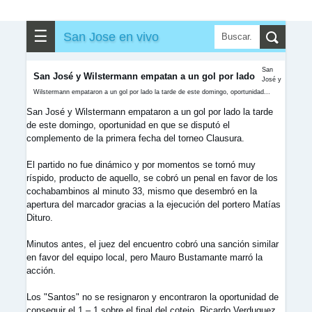
▶
▼
Partidos
☰
San Jose en vivo
✎
▼
Otros
San
San José y Wilstermann empatan a un gol por lado
José y
Wilstermann empataron a un gol por lado la tarde de este domingo, oportunidad...
San José y Wilstermann empataron a un gol por lado la tarde
de este domingo, oportunidad en que se disputó el
complemento de la primera fecha del torneo Clausura.
El partido no fue dinámico y por momentos se tornó muy
ríspido, producto de aquello, se cobró un penal en favor de los
cochabambinos al minuto 33, mismo que desembró en la
apertura del marcador gracias a la ejecución del portero Matías
Dituro.
Minutos antes, el juez del encuentro cobró una sanción similar
en favor del equipo local, pero Mauro Bustamante marró la
acción.
Los "Santos" no se resignaron y encontraron la oportunidad de
conseguir el 1 – 1 sobre el final del cotejo. Ricardo Verduguez