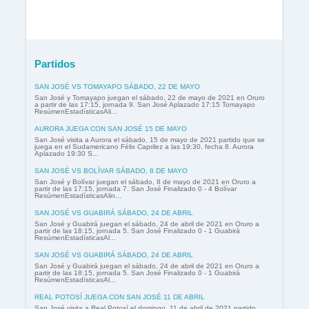
Partidos
SAN JOSÉ VS TOMAYAPO SÁBADO, 22 DE MAYO
San José y Tomayapo juegan el sábado, 22 de mayo de 2021 en Oruro
a partir de las 17:15, jornada 9. San José Aplazado 17:15 Tomayapo
ResúmenEstadísticasAli...
AURORA JUEGA CON SAN JOSÉ 15 DE MAYO
San José visita a Aurora el sábado, 15 de mayo de 2021 partido que se
juega en el Sudamericano Félix Caprilez a las 19:30, fecha 8. Aurora
Aplazado 19:30 S...
SAN JOSÉ VS BOLÍVAR SÁBADO, 8 DE MAYO
San José y Bolívar juegan el sábado, 8 de mayo de 2021 en Oruro a
partir de las 17:15, jornada 7. San José Finalizado 0 - 4 Bolívar
ResúmenEstadísticasAlin...
SAN JOSÉ VS GUABIRÁ SÁBADO, 24 DE ABRIL
San José y Guabirá juegan el sábado, 24 de abril de 2021 en Oruro a
partir de las 18:15, jornada 5. San José Finalizado 0 - 1 Guabirá
ResúmenEstadísticasAl...
SAN JOSÉ VS GUABIRÁ SÁBADO, 24 DE ABRIL
San José y Guabirá juegan el sábado, 24 de abril de 2021 en Oruro a
partir de las 18:15, jornada 5. San José Finalizado 0 - 1 Guabirá
ResúmenEstadísticasAl...
REAL POTOSÍ JUEGA CON SAN JOSÉ 11 DE ABRIL
San José visita a Real Potosí el domingo, 11 de abril de 2021 partido