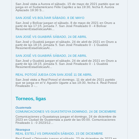
San José visita a Aurora el sábado, 15 de mayo de 2021 partido que se
juega en el Sudamericano Félix Caprilez a las 19:30, fecha 8. Aurora
Aplazado 19:30 S...
SAN JOSÉ VS BOLÍVAR SÁBADO, 8 DE MAYO
San José y Bolívar juegan el sábado, 8 de mayo de 2021 en Oruro a
partir de las 17:15, jornada 7. San José Finalizado 0 - 4 Bolívar
ResúmenEstadísticasAlin...
SAN JOSÉ VS GUABIRÁ SÁBADO, 24 DE ABRIL
San José y Guabirá juegan el sábado, 24 de abril de 2021 en Oruro a
partir de las 18:15, jornada 5. San José Finalizado 0 - 1 Guabirá
ResúmenEstadísticasAl...
SAN JOSÉ VS GUABIRÁ SÁBADO, 24 DE ABRIL
San José y Guabirá juegan el sábado, 24 de abril de 2021 en Oruro a
partir de las 18:15, jornada 5. San José Finalizado 0 - 1 Guabirá
ResúmenEstadísticasAl...
REAL POTOSÍ JUEGA CON SAN JOSÉ 11 DE ABRIL
San José visita a Real Potosí el domingo, 11 de abril de 2021 partido
que se juega en el V. Agustín Ugarte a las 19:30, fecha 4. Real Potosí
Finalizado 3 -...
Torneos, ligas
Guatemala
COMUNICACIONES VS GUASTATOYA DOMINGO, 24 DE DICIEMBRE
Comunicaciones y Guastatoya juegan el domingo, 24 de diciembre de
2023 en Ciudad de Guatemala a partir de las 00:00. Comunicaciones
Finalizado 1 - 0 2023/12...
Nicaragua
REAL ESTELÍ VS DIRIANGÉN SÁBADO, 23 DE DICIEMBRE
Real Estelí y Diriangén juegan el sábado, 23 de diciembre de 2023 en