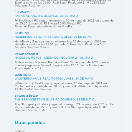
Estelí a partir de las 01:00. Real Estelí Finalizado 1 - 0 2023/12/23
Diriangén Resúmen...
El Salvador
FAS VS ALIANZA FC DOMINGO, 30 DE MAYO
FAS y Alianza FC juegan el domingo, 30 de mayo de 2021 en a partir de
las 15:00, jornada 0. FAS Hora 15:00 Alianza FC
ResúmenEstadísticasAlineacionesHoraPa...
Costa Rica
HEREDIANO VS SAPRISSA MIÉRCOLES, 26 DE MAYO
Herediano y Saprissa juegan el miércoles, 26 de mayo de 2021 en
Heredia a partir de las 21:00, jornada 0. Herediano Finalizado 0 - 1
Saprissa ResúmenEstadí...
Bolivar Strongest
NACIONAL POTOSÍ JUEGA CON BOLÍVAR 24 DE MAYO
Bolívar visita a Nacional Potosí el lunes, 24 de mayo de 2021 partido
que se juega en el Victor A. Ugarte a las 17:15, fecha 9. Nacional
Potosí Aplazado 17...
Wilstermann
WILSTERMANN VS REAL POTOSÍ LUNES, 24 DE MAYO
Wilstermann y Real Potosí juegan el lunes, 24 de mayo de 2021 en
Cochabamba a partir de las 19:30, jornada 9. Wilstermann Aplazado
19:30 Real Potosí Resúme...
Strongest Bolivar
THE STRONGEST VS GUABIRÁ DOMINGO, 23 DE MAYO
The Strongest y Guabirá juegan el domingo, 23 de mayo de 2021 en La
Paz a partir de las 15:00, jornada 9. The Strongest Aplazado 15:00
Guabirá ResúmenEstad...
Otros partidos