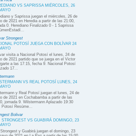
EDIANO VS SAPRISSA MIÉRCOLES, 26
 MAYO
diano y Saprissa juegan el miércoles, 26 de
 de 2021 en Heredia a partir de las 21:00,
ada 0. Herediano Finalizado 0 - 1 Saprissa
úmenEstadí...
var Strongest
IONAL POTOSÍ JUEGA CON BOLÍVAR 24
 MAYO
var visita a Nacional Potosí el lunes, 24 de
 de 2021 partido que se juega en el Victor
garte a las 17:15, fecha 9. Nacional Potosí
zado 17...
stermann
STERMANN VS REAL POTOSÍ LUNES, 24
 MAYO
termann y Real Potosí juegan el lunes, 24 de
o de 2021 en Cochabamba a partir de las
0, jornada 9. Wilstermann Aplazado 19:30
l Potosí Resúme...
ngest Bolivar
 STRONGEST VS GUABIRÁ DOMINGO, 23
 MAYO
Strongest y Guabirá juegan el domingo, 23
ayo de 2021 en La Paz a partir de las 15:00,