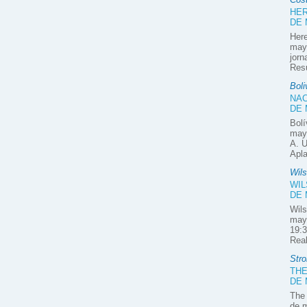
HER
DE
Here
mayo
jorn
Res
Boli
NAC
DE
Bolí
mayo
A. U
Apla
Wil
WIL
DE
Wils
may
19:3
Rea
Stro
THE
DE
The 
de m