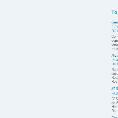
To
Gua
COM
DOM
Com
domi
Guat
Fina
Nic
REA
DIC
Real
dici
Real
Res
El S
FAS
FAS
de 2
Hora
Res
Cos