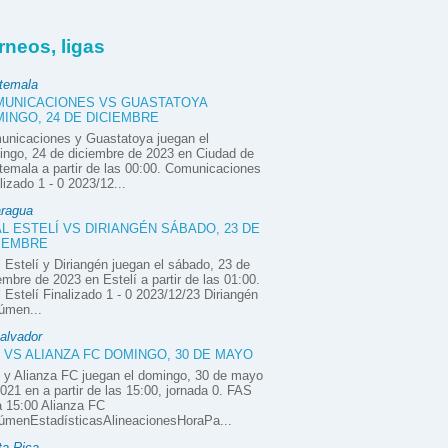
rneos, ligas
temala
UNICACIONES VS GUASTATOYA
INGO, 24 DE DICIEMBRE
unicaciones y Guastatoya juegan el
ngo, 24 de diciembre de 2023 en Ciudad de
emala a partir de las 00:00. Comunicaciones
lizado 1 - 0 2023/12...
aragua
L ESTELÍ VS DIRIANGÉN SÁBADO, 23 DE
IEMBRE
 Estelí y Diriangén juegan el sábado, 23 de
embre de 2023 en Estelí a partir de las 01:00.
 Estelí Finalizado 1 - 0 2023/12/23 Diriangén
úmen...
alvador
 VS ALIANZA FC DOMINGO, 30 DE MAYO
 y Alianza FC juegan el domingo, 30 de mayo
021 en a partir de las 15:00, jornada 0. FAS
 15:00 Alianza FC
úmenEstadísticasAlineacionesHoraPa...
ta Rica