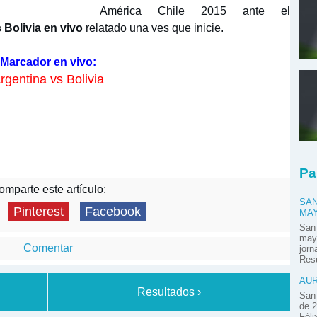
América Chile 2015 ante el
 Bolivia en vivo
relatado una ves que inicie.
Marcador en vivo:
rgentina vs Bolivia
Pa
mparte este artículo:
SAN
Pinterest
Facebook
MA
San
mayo
Comentar
jor
Resú
AUR
Resultados ›
San 
de 2
Féli