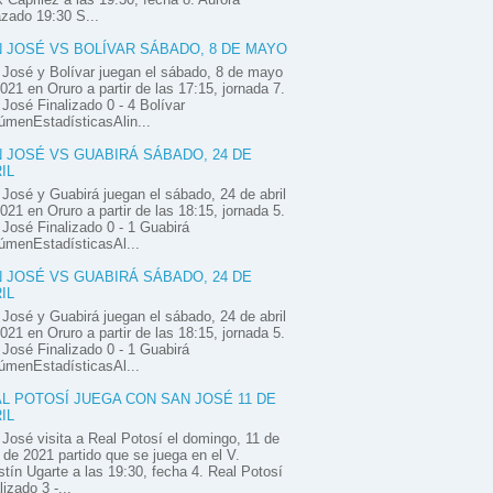
zado 19:30 S...
 JOSÉ VS BOLÍVAR SÁBADO, 8 DE MAYO
José y Bolívar juegan el sábado, 8 de mayo
021 en Oruro a partir de las 17:15, jornada 7.
José Finalizado 0 - 4 Bolívar
menEstadísticasAlin...
 JOSÉ VS GUABIRÁ SÁBADO, 24 DE
IL
José y Guabirá juegan el sábado, 24 de abril
021 en Oruro a partir de las 18:15, jornada 5.
José Finalizado 0 - 1 Guabirá
úmenEstadísticasAl...
 JOSÉ VS GUABIRÁ SÁBADO, 24 DE
IL
José y Guabirá juegan el sábado, 24 de abril
021 en Oruro a partir de las 18:15, jornada 5.
José Finalizado 0 - 1 Guabirá
úmenEstadísticasAl...
L POTOSÍ JUEGA CON SAN JOSÉ 11 DE
IL
José visita a Real Potosí el domingo, 11 de
l de 2021 partido que se juega en el V.
tín Ugarte a las 19:30, fecha 4. Real Potosí
lizado 3 -...