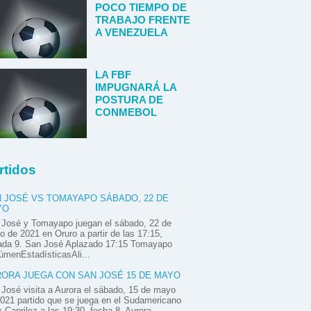
POCO TIEMPO DE
TRABAJO FRENTE
A VENEZUELA
LA FBF
IMPUGNARÁ LA
POSTURA DE
CONMEBOL
rtidos
 JOSÉ VS TOMAYAPO SÁBADO, 22 DE
YO
 José y Tomayapo juegan el sábado, 22 de
 de 2021 en Oruro a partir de las 17:15,
nada 9. San José Aplazado 17:15 Tomayapo
menEstadísticasAli...
ORA JUEGA CON SAN JOSÉ 15 DE MAYO
José visita a Aurora el sábado, 15 de mayo
021 partido que se juega en el Sudamericano
x Caprilez a las 19:30, fecha 8. Aurora