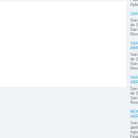
Apla
SAN
San 
de 2
San 
Resú
SAN
ABR
San 
de 2
San 
Res
SAN
ABR
San 
de 2
San 
Res
REA
ABR
San 
abri
Agus
Fina