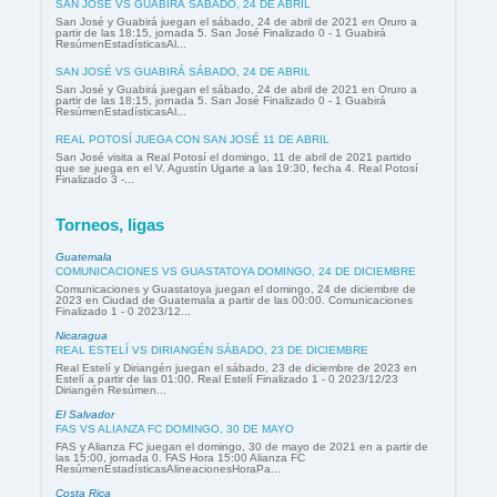
SAN JOSÉ VS GUABIRÁ SÁBADO, 24 DE ABRIL
San José y Guabirá juegan el sábado, 24 de abril de 2021 en Oruro a
partir de las 18:15, jornada 5. San José Finalizado 0 - 1 Guabirá
ResúmenEstadísticasAl...
SAN JOSÉ VS GUABIRÁ SÁBADO, 24 DE ABRIL
San José y Guabirá juegan el sábado, 24 de abril de 2021 en Oruro a
partir de las 18:15, jornada 5. San José Finalizado 0 - 1 Guabirá
ResúmenEstadísticasAl...
REAL POTOSÍ JUEGA CON SAN JOSÉ 11 DE ABRIL
San José visita a Real Potosí el domingo, 11 de abril de 2021 partido
que se juega en el V. Agustín Ugarte a las 19:30, fecha 4. Real Potosí
Finalizado 3 -...
Torneos, ligas
Guatemala
COMUNICACIONES VS GUASTATOYA DOMINGO, 24 DE DICIEMBRE
Comunicaciones y Guastatoya juegan el domingo, 24 de diciembre de
2023 en Ciudad de Guatemala a partir de las 00:00. Comunicaciones
Finalizado 1 - 0 2023/12...
Nicaragua
REAL ESTELÍ VS DIRIANGÉN SÁBADO, 23 DE DICIEMBRE
Real Estelí y Diriangén juegan el sábado, 23 de diciembre de 2023 en
Estelí a partir de las 01:00. Real Estelí Finalizado 1 - 0 2023/12/23
Diriangén Resúmen...
El Salvador
FAS VS ALIANZA FC DOMINGO, 30 DE MAYO
FAS y Alianza FC juegan el domingo, 30 de mayo de 2021 en a partir de
las 15:00, jornada 0. FAS Hora 15:00 Alianza FC
ResúmenEstadísticasAlineacionesHoraPa...
Costa Rica