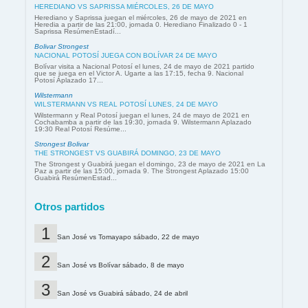
HEREDIANO VS SAPRISSA MIÉRCOLES, 26 DE MAYO
Herediano y Saprissa juegan el miércoles, 26 de mayo de 2021 en
Heredia a partir de las 21:00, jornada 0. Herediano Finalizado 0 - 1
Saprissa ResúmenEstadí...
Bolivar Strongest
NACIONAL POTOSÍ JUEGA CON BOLÍVAR 24 DE MAYO
Bolívar visita a Nacional Potosí el lunes, 24 de mayo de 2021 partido
que se juega en el Victor A. Ugarte a las 17:15, fecha 9. Nacional
Potosí Aplazado 17...
Wilstermann
WILSTERMANN VS REAL POTOSÍ LUNES, 24 DE MAYO
Wilstermann y Real Potosí juegan el lunes, 24 de mayo de 2021 en
Cochabamba a partir de las 19:30, jornada 9. Wilstermann Aplazado
19:30 Real Potosí Resúme...
Strongest Bolivar
THE STRONGEST VS GUABIRÁ DOMINGO, 23 DE MAYO
The Strongest y Guabirá juegan el domingo, 23 de mayo de 2021 en La
Paz a partir de las 15:00, jornada 9. The Strongest Aplazado 15:00
Guabirá ResúmenEstad...
Otros partidos
San José vs Tomayapo sábado, 22 de mayo
San José vs Bolívar sábado, 8 de mayo
San José vs Guabirá sábado, 24 de abril