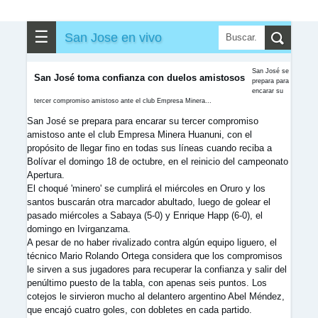
✎
▼
Otros
☰
San Jose en vivo
San José se
San José toma confianza con duelos amistosos
prepara para
encarar su
tercer compromiso amistoso ante el club Empresa Minera...
San José se prepara para encarar su tercer compromiso
amistoso ante el club Empresa Minera Huanuni, con el
propósito de llegar fino en todas sus líneas cuando reciba a
Bolívar el domingo 18 de octubre, en el reinicio del campeonato
Apertura.
El choqué 'minero' se cumplirá el miércoles en Oruro y los
santos buscarán otra marcador abultado, luego de golear el
pasado miércoles a Sabaya (5-0) y Enrique Happ (6-0), el
domingo en Ivirganzama.
A pesar de no haber rivalizado contra algún equipo liguero, el
técnico Mario Rolando Ortega considera que los compromisos
le sirven a sus jugadores para recuperar la confianza y salir del
penúltimo puesto de la tabla, con apenas seis puntos. Los
cotejos le sirvieron mucho al delantero argentino Abel Méndez,
que encajó cuatro goles, con dobletes en cada partido.