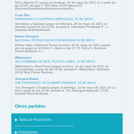
FAS y Alianza FC juegan el domingo, 30 de mayo de 2021 en a partir de
las 15:00, jornada 0. FAS Hora 15:00 Alianza FC
ResúmenEstadísticasAlineacionesHoraPa...
Costa Rica
HEREDIANO VS SAPRISSA MIÉRCOLES, 26 DE MAYO
Herediano y Saprissa juegan el miércoles, 26 de mayo de 2021 en
Heredia a partir de las 21:00, jornada 0. Herediano Finalizado 0 - 1
Saprissa ResúmenEstadí...
Bolivar Strongest
NACIONAL POTOSÍ JUEGA CON BOLÍVAR 24 DE MAYO
Bolívar visita a Nacional Potosí el lunes, 24 de mayo de 2021 partido
que se juega en el Victor A. Ugarte a las 17:15, fecha 9. Nacional
Potosí Aplazado 17...
Wilstermann
WILSTERMANN VS REAL POTOSÍ LUNES, 24 DE MAYO
Wilstermann y Real Potosí juegan el lunes, 24 de mayo de 2021 en
Cochabamba a partir de las 19:30, jornada 9. Wilstermann Aplazado
19:30 Real Potosí Resúme...
Strongest Bolivar
THE STRONGEST VS GUABIRÁ DOMINGO, 23 DE MAYO
The Strongest y Guabirá juegan el domingo, 23 de mayo de 2021 en La
Paz a partir de las 15:00, jornada 9. The Strongest Aplazado 15:00
Guabirá ResúmenEstad...
Otros partidos
▶ Tabla de Posiciones
▶ Goleadores