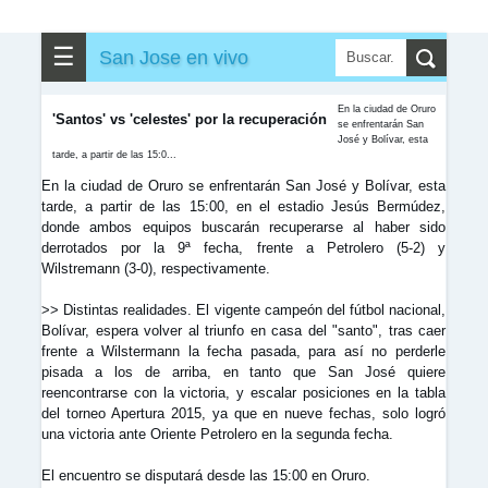
✎
▼
Otros
☰
San Jose en vivo
En la ciudad de Oruro
'Santos' vs 'celestes' por la recuperación
se enfrentarán San
José y Bolívar, esta
tarde, a partir de las 15:0...
En la ciudad de Oruro se enfrentarán San José y Bolívar, esta
tarde, a partir de las 15:00, en el estadio Jesús Bermúdez,
donde ambos equipos buscarán recuperarse al haber sido
derrotados por la 9ª fecha, frente a Petrolero (5-2) y
Wilstremann (3-0), respectivamente.
>> Distintas realidades. El vigente campeón del fútbol nacional,
Bolívar, espera volver al triunfo en casa del "santo", tras caer
frente a Wilstermann la fecha pasada, para así no perderle
pisada a los de arriba, en tanto que San José quiere
reencontrarse con la victoria, y escalar posiciones en la tabla
del torneo Apertura 2015, ya que en nueve fechas, solo logró
una victoria ante Oriente Petrolero en la segunda fecha.
El encuentro se disputará desde las 15:00 en Oruro.