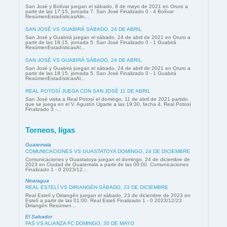
San José y Bolívar juegan el sábado, 8 de mayo de 2021 en Oruro a
partir de las 17:15, jornada 7. San José Finalizado 0 - 4 Bolívar
ResúmenEstadísticasAlin...
SAN JOSÉ VS GUABIRÁ SÁBADO, 24 DE ABRIL
San José y Guabirá juegan el sábado, 24 de abril de 2021 en Oruro a
partir de las 18:15, jornada 5. San José Finalizado 0 - 1 Guabirá
ResúmenEstadísticasAl...
SAN JOSÉ VS GUABIRÁ SÁBADO, 24 DE ABRIL
San José y Guabirá juegan el sábado, 24 de abril de 2021 en Oruro a
partir de las 18:15, jornada 5. San José Finalizado 0 - 1 Guabirá
ResúmenEstadísticasAl...
REAL POTOSÍ JUEGA CON SAN JOSÉ 11 DE ABRIL
San José visita a Real Potosí el domingo, 11 de abril de 2021 partido
que se juega en el V. Agustín Ugarte a las 19:30, fecha 4. Real Potosí
Finalizado 3 -...
Torneos, ligas
Guatemala
COMUNICACIONES VS GUASTATOYA DOMINGO, 24 DE DICIEMBRE
Comunicaciones y Guastatoya juegan el domingo, 24 de diciembre de
2023 en Ciudad de Guatemala a partir de las 00:00. Comunicaciones
Finalizado 1 - 0 2023/12...
Nicaragua
REAL ESTELÍ VS DIRIANGÉN SÁBADO, 23 DE DICIEMBRE
Real Estelí y Diriangén juegan el sábado, 23 de diciembre de 2023 en
Estelí a partir de las 01:00. Real Estelí Finalizado 1 - 0 2023/12/23
Diriangén Resúmen...
El Salvador
FAS VS ALIANZA FC DOMINGO, 30 DE MAYO