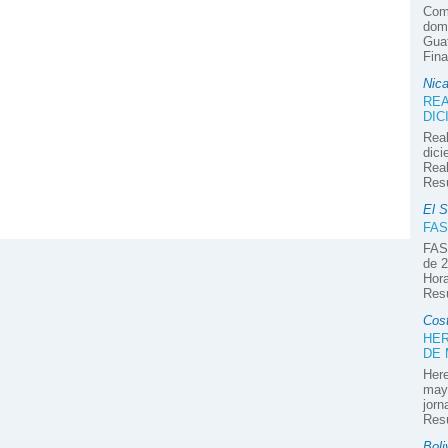
Com
domi
Guat
Fina
Nic
REA
DIC
Real
dici
Real
Res
El S
FAS
FAS
de 2
Hora
Res
Cos
HER
DE
Here
mayo
jorn
Res
Boli