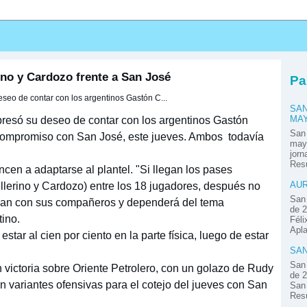
s
ino y Cardozo frente a San José
Pa
eseo de contar con los argentinos Gastón C...
SAN
xpresó su deseo de contar con los argentinos Gastón
MA
San
compromiso con San José, este jueves. Ambos todavía
mayo
jor
Resú
cen a adaptarse al plantel. "Si llegan los pases
ellerino y Cardozo) entre los 18 jugadores, después no
AUR
San 
an con sus compañeros y dependerá del tema
de 2
tino.
Féli
Apla
 estar al cien por ciento en la parte física, luego de estar
SAN
San 
n victoria sobre Oriente Petrolero, con un golazo de Rudy
de 2
n variantes ofensivas para el cotejo del jueves con San
San 
Resú