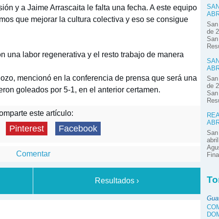
ón y a Jaime Arrascaita le falta una fecha. A este equipo
SAN
ABR
emos que mejorar la cultura colectiva y eso se consigue
San 
de 2
San 
Res
n una labor regenerativa y el resto trabajo de manera
SAN
ABR
rdozo, mencionó en la conferencia de prensa que será una
San 
de 2
ron goleados por 5-1, en el anterior certamen.
San 
Res
mparte este artículo:
REA
ABR
Pinterest
Facebook
San 
abri
Agus
Comentar
Fina
To
Resultados ›
Gua
COM
DOM