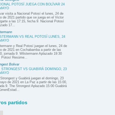
IONAL POTOSÍ JUEGA CON BOLÍVAR 24
 MAYO
var visita a Nacional Potosí el lunes, 24 de
 de 2021 partido que se juega en el Victor
garte a las 17:15, fecha 9. Nacional Potosí
zado 17...
stermann
STERMANN VS REAL POTOSÍ LUNES, 24
 MAYO
termann y Real Potosí juegan el lunes, 24 de
o de 2021 en Cochabamba a partir de las
0, jornada 9. Wilstermann Aplazado 19:30
l Potosí Resúme...
ngest Bolivar
 STRONGEST VS GUABIRÁ DOMINGO, 23
 MAYO
Strongest y Guabirá juegan el domingo, 23
ayo de 2021 en La Paz a partir de las 15:00,
ada 9. The Strongest Aplazado 15:00 Guabirá
úmenEstad...
ros partidos