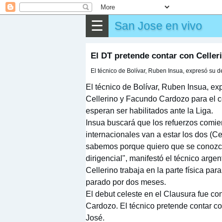
▶
Partido
☰
San Jose en vivo
✎
Otros
El DT pretende contar con Celler
El técnico de Bolívar, Ruben Insua, expresó su d
El técnico de Bolívar, Ruben Insua, e
Cellerino y Facundo Cardozo para el 
esperan ser habilitados ante la Liga.
Insua buscará que los refuerzos comien
internacionales van a estar los dos (C
sabemos porque quiero que se conozc
dirigencial", manifestó el técnico argen
Cellerino trabaja en la parte física para
parado por dos meses.
El debut celeste en el Clausura fue co
Cardozo. El técnico pretende contar co
José.