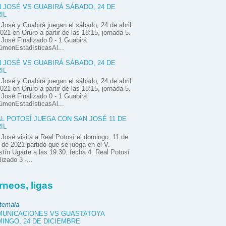
 JOSÉ VS GUABIRÁ SÁBADO, 24 DE
IL
José y Guabirá juegan el sábado, 24 de abril
021 en Oruro a partir de las 18:15, jornada 5.
José Finalizado 0 - 1 Guabirá
úmenEstadísticasAl...
 JOSÉ VS GUABIRÁ SÁBADO, 24 DE
IL
José y Guabirá juegan el sábado, 24 de abril
021 en Oruro a partir de las 18:15, jornada 5.
José Finalizado 0 - 1 Guabirá
úmenEstadísticasAl...
L POTOSÍ JUEGA CON SAN JOSÉ 11 DE
IL
José visita a Real Potosí el domingo, 11 de
l de 2021 partido que se juega en el V.
tín Ugarte a las 19:30, fecha 4. Real Potosí
lizado 3 -...
rneos, ligas
temala
UNICACIONES VS GUASTATOYA
INGO, 24 DE DICIEMBRE