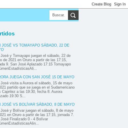
▼
▼
rtidos
 JOSÉ VS TOMAYAPO SÁBADO, 22 DE
YO
 José y Tomayapo juegan el sábado, 22 de
 de 2021 en Oruro a partir de las 17:15,
nada 9. San José Aplazado 17:15 Tomayapo
menEstadísticasAli...
ORA JUEGA CON SAN JOSÉ 15 DE MAYO
José visita a Aurora el sábado, 15 de mayo
021 partido que se juega en el Sudamericano
x Caprilez a las 19:30, fecha 8. Aurora
zado 19:30 S...
 JOSÉ VS BOLÍVAR SÁBADO, 8 DE MAYO
José y Bolívar juegan el sábado, 8 de mayo
021 en Oruro a partir de las 17:15, jornada 7.
José Finalizado 0 - 4 Bolívar
menEstadísticasAlin...