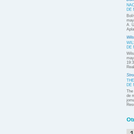
NAC
DE
Bolí
mayo
A. U
Apla
Wil
WIL
DE
Wils
may
19:3
Rea
Stro
THE
DE
The 
de m
jorn
Res
Ot