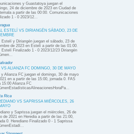
unicaciones y Guastatoya juegan el
ngo, 24 de diciembre de 2023 en Ciudad de
emala a partir de las 00:00. Comunicaciones
lizado 1 - 0 2023/12...
aragua
L ESTELÍ VS DIRIANGÉN SÁBADO, 23 DE
IEMBRE
 Estelí y Diriangén juegan el sábado, 23 de
embre de 2023 en Estelí a partir de las 01:00.
 Estelí Finalizado 1 - 0 2023/12/23 Diriangén
úmen...
alvador
 VS ALIANZA FC DOMINGO, 30 DE MAYO
 y Alianza FC juegan el domingo, 30 de mayo
021 en a partir de las 15:00, jornada 0. FAS
 15:00 Alianza FC
úmenEstadísticasAlineacionesHoraPa...
ta Rica
EDIANO VS SAPRISSA MIÉRCOLES, 26
 MAYO
diano y Saprissa juegan el miércoles, 26 de
 de 2021 en Heredia a partir de las 21:00,
ada 0. Herediano Finalizado 0 - 1 Saprissa
úmenEstadí...
var Strongest