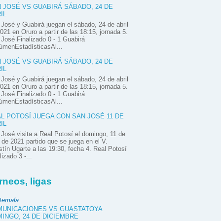
 JOSÉ VS GUABIRÁ SÁBADO, 24 DE
IL
José y Guabirá juegan el sábado, 24 de abril
021 en Oruro a partir de las 18:15, jornada 5.
José Finalizado 0 - 1 Guabirá
úmenEstadísticasAl...
 JOSÉ VS GUABIRÁ SÁBADO, 24 DE
IL
José y Guabirá juegan el sábado, 24 de abril
021 en Oruro a partir de las 18:15, jornada 5.
José Finalizado 0 - 1 Guabirá
úmenEstadísticasAl...
L POTOSÍ JUEGA CON SAN JOSÉ 11 DE
IL
José visita a Real Potosí el domingo, 11 de
l de 2021 partido que se juega en el V.
tín Ugarte a las 19:30, fecha 4. Real Potosí
lizado 3 -...
rneos, ligas
temala
UNICACIONES VS GUASTATOYA
INGO, 24 DE DICIEMBRE