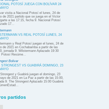
IONAL POTOSÍ JUEGA CON BOLÍVAR 24
 MAYO
var visita a Nacional Potosí el lunes, 24 de
 de 2021 partido que se juega en el Victor
garte a las 17:15, fecha 9. Nacional Potosí
zado 17...
stermann
STERMANN VS REAL POTOSÍ LUNES, 24
 MAYO
termann y Real Potosí juegan el lunes, 24 de
o de 2021 en Cochabamba a partir de las
0, jornada 9. Wilstermann Aplazado 19:30
l Potosí Resúme...
ngest Bolivar
 STRONGEST VS GUABIRÁ DOMINGO, 23
 MAYO
Strongest y Guabirá juegan el domingo, 23
ayo de 2021 en La Paz a partir de las 15:00,
ada 9. The Strongest Aplazado 15:00 Guabirá
úmenEstad...
ros partidos