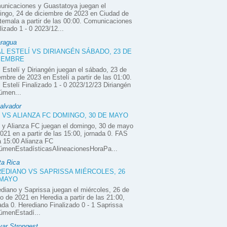
unicaciones y Guastatoya juegan el
ngo, 24 de diciembre de 2023 en Ciudad de
emala a partir de las 00:00. Comunicaciones
lizado 1 - 0 2023/12...
aragua
L ESTELÍ VS DIRIANGÉN SÁBADO, 23 DE
IEMBRE
 Estelí y Diriangén juegan el sábado, 23 de
embre de 2023 en Estelí a partir de las 01:00.
 Estelí Finalizado 1 - 0 2023/12/23 Diriangén
úmen...
alvador
 VS ALIANZA FC DOMINGO, 30 DE MAYO
 y Alianza FC juegan el domingo, 30 de mayo
021 en a partir de las 15:00, jornada 0. FAS
 15:00 Alianza FC
úmenEstadísticasAlineacionesHoraPa...
ta Rica
EDIANO VS SAPRISSA MIÉRCOLES, 26
 MAYO
diano y Saprissa juegan el miércoles, 26 de
 de 2021 en Heredia a partir de las 21:00,
ada 0. Herediano Finalizado 0 - 1 Saprissa
úmenEstadí...
var Strongest