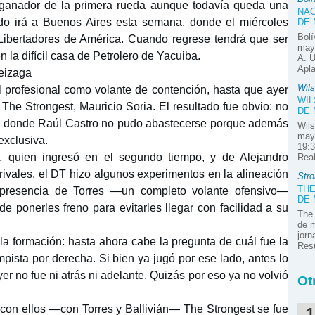
 ganador de la primera rueda aunque todavía queda una
NAC
ado irá a Buenos Aires esta semana, donde el miércoles
DE
Bolí
 Libertadores de América. Cuando regrese tendrá que ser
mayo
en la difícil casa de Petrolero de Yacuiba.
A. U
Apla
Veizaga
Wil
l profesional como volante de contención, hasta que ayer
WIL
e The Strongest, Mauricio Soria. El resultado fue obvio: no
DE
r, donde Raúl Castro no pudo abastecerse porque además
Wils
may
exclusiva.
19:3
, quien ingresó en el segundo tiempo, y de Alejandro
Rea
ivales, el DT hizo algunos experimentos en la alineación
Stro
THE
a presencia de Torres —un completo volante ofensivo—
DE
de ponerles freno para evitarles llegar con facilidad a su
The 
de m
jorn
la formación: hasta ahora cabe la pregunta de cuál fue la
Res
pista por derecha. Si bien ya jugó por ese lado, antes lo
er no fue ni atrás ni adelante. Quizás por eso ya no volvió
Ot
, con ellos —con Torres y Ballivián— The Strongest se fue