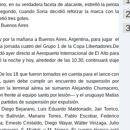
ino, en su verdadera faceta de atacante, estrelló la pelota
segundo, cuando Soria decidió reforzar la marca con la
tió tres goles.
 Buenos Aires
oy por la mañana a Buenos Aires, Argentina, para jugar el
 la jornada cuatro del Grupo 1 de la Copa Libertadores.De
dó ayer directo al Aeropuerto Internacional de El Alto para
la noche y hoy, alrededor de las 10.30, continuará viaje
 De los 18 que fueron tomados en cuenta para el lance con
, quien debe cumplir un encuentro de suspensión por
 en la terminal aérea se sumaron Alejandro Chumacero,
 frente al equipo santo por lesión— y el uruguayo Matías
 partidos de suspensión por expulsión.
, Diego Bejarano, Luis Eduardo Maldonado, Jair Torrico,
o Ballivián, Mariano Torres, Pablo Escobar, Federico
a, Ernesto Cristaldo, Diego Wayar, Wálter Veizaga, Julio
acero, F. Marteli, y M. Alonso. El cuerpo técnico está