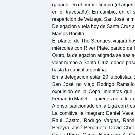
ganador en el primer tiempo (el argent
en el travesaño). En cambio, en el 
reaparición de Veizaga, San José le me
Delegación vuela hoy de Santa Cruz a
Marcos Bonilla
El plantel de The Strongest viajará h
miércoles con River Plate, partido de
Oruro, la delegación atigrada se trasla
volar rumbo a Santa Cruz, donde pasó 
hasta la capital argentina.
En la delegación están 20 futbolistas.
San José no viajó Rodrigo Ramallo
expulsión en la Copa; mientras que
Fernando Marteli —quienes no actuaron
Alonso, sancionado en la Liga con tres
La comitiva la integran: Daniel Vaca
Raúl Castro, Rodrigo Vargas, Ramir
Pereyra, José Peñarrieta, David Chec
César Pérez, Carlos Neumann, A. Chum