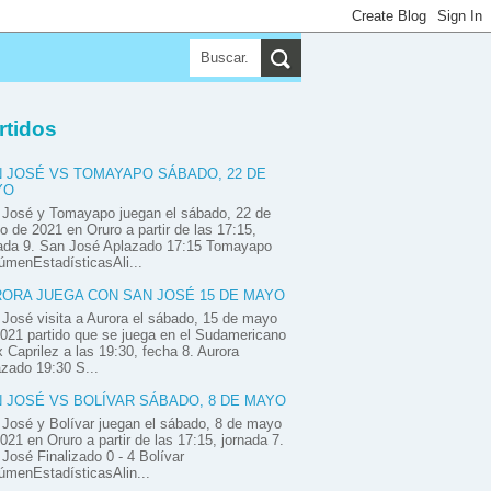
rtidos
 JOSÉ VS TOMAYAPO SÁBADO, 22 DE
YO
 José y Tomayapo juegan el sábado, 22 de
 de 2021 en Oruro a partir de las 17:15,
nada 9. San José Aplazado 17:15 Tomayapo
menEstadísticasAli...
ORA JUEGA CON SAN JOSÉ 15 DE MAYO
José visita a Aurora el sábado, 15 de mayo
021 partido que se juega en el Sudamericano
x Caprilez a las 19:30, fecha 8. Aurora
zado 19:30 S...
 JOSÉ VS BOLÍVAR SÁBADO, 8 DE MAYO
José y Bolívar juegan el sábado, 8 de mayo
021 en Oruro a partir de las 17:15, jornada 7.
José Finalizado 0 - 4 Bolívar
menEstadísticasAlin...