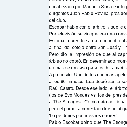
encabezado por Mauricio Soria e integ
dirigentes Juan Pablo Revilla, preside
del club.
Escobar habló con el árbitro, ¿qué le d
Por televisión se vio que era una con
Escobar, quien fue a dar encuentro al 
al final del cotejo entre San José y T
Pero dio la impresión de que al capit
árbitro no cobró. En determinado momen
en más de un caso para recibir amarill
A propósito. Uno de los que más apeló
a los 86 minutos. Ésa debió ser la se
Raúl Castro. Desde ese lado, el árbitr
(los de Evo Morales vs. los del presid
a The Strongest. Como dato adicional:
pero el primer amonestado fue un atigr
'Lo perdimos por nuestros errores'
Pablo Escobar opinó que The Stronges