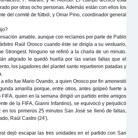
rado por otras ocho personas. Además están con ellos los
nte del comité de fútbol, y Omar Pino, coordinador general
ijo?
versación amable, aunque con reclamos por parte de Pablo
árbitro Raúl Orosco cuando éste se dirigía a su vestuario,
he Strongest. Ninguno se refirió a la charla de un minuto.
án atigrado le quedó huella por las varias faltas que el
to, los jugadores del plantel santo repartieron patadas y
a.
 a ello fue Mario Ovando, a quien Orosco por fin amonestó
gunda amarilla porque, entre otros, antes golpeó fuerte a
o FIFA, quien en la semana dirigió un partido entre amigos
ente de la FIFA, Gianni Infantino), se equivocó y perjudicó
 en los primeros 25 minutos San José se llenó de faltas,
ado, Raúl Castro (24').
t dejó escapar las tres unidades en el partido con San