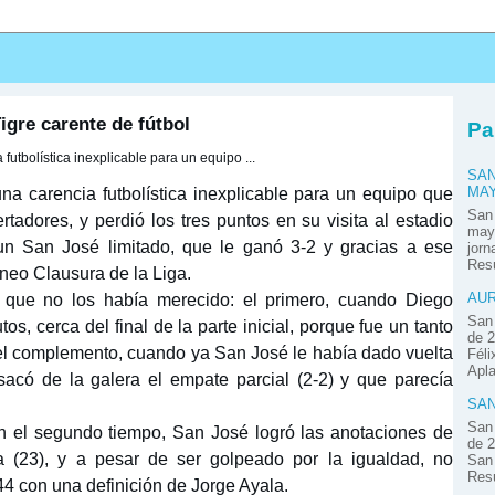
igre carente de fútbol
Pa
utbolística inexplicable para un equipo ...
SAN
na carencia futbolística inexplicable para un equipo que
MA
San
rtadores, y perdió los tres puntos en su visita al estadio
mayo
un San José limitado, que le ganó 3-2 y gracias a ese
jor
Resú
orneo Clausura de la Liga.
 que no los había merecido: el primero, cuando Diego
AUR
San 
os, cerca del final de la parte inicial, porque fue un tanto
de 2
 del complemento, cuando ya San José le había dado vuelta
Féli
Apla
sacó de la galera el empate parcial (2-2) y que parecía
SAN
San 
En el segundo tiempo, San José logró las anotaciones de
de 2
a (23), y a pesar de ser golpeado por la igualdad, no
San 
Resú
 44 con una definición de Jorge Ayala.