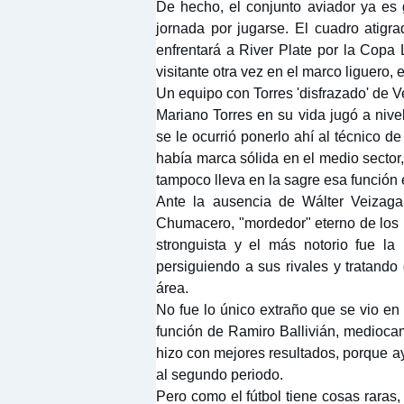
De hecho, el conjunto aviador ya es
jornada por jugarse. El cuadro atigr
enfrentará a River Plate por la Copa
visitante otra vez en el marco liguero, 
Un equipo con Torres 'disfrazado' de 
Mariano Torres en su vida jugó a nive
se le ocurrió ponerlo ahí al técnico d
había marca sólida en el medio secto
tampoco lleva en la sagre esa función 
Ante la ausencia de Wálter Veizaga
Chumacero, "mordedor" eterno de los r
stronguista y el más notorio fue l
persiguiendo a sus rivales y tratando 
área.
No fue lo único extraño que se vio en 
función de Ramiro Ballivián, mediocam
hizo con mejores resultados, porque ay
al segundo periodo.
Pero como el fútbol tiene cosas raras