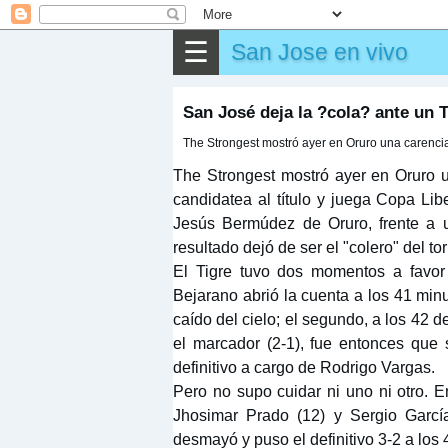
☰
San Jose en vivo
San José deja la ?cola? ante un T
The Strongest mostró ayer en Oruro una carencia f
The Strongest mostró ayer en Oruro u
candidatea al título y juega Copa Libe
Jesús Bermúdez de Oruro, frente a 
resultado dejó de ser el "colero" del t
El Tigre tuvo dos momentos a favor
Bejarano abrió la cuenta a los 41 minut
caído del cielo; el segundo, a los 42
el marcador (2-1), fue entonces que 
definitivo a cargo de Rodrigo Vargas.
Pero no supo cuidar ni uno ni otro. 
Jhosimar Prado (12) y Sergio Garcí
desmayó y puso el definitivo 3-2 a los