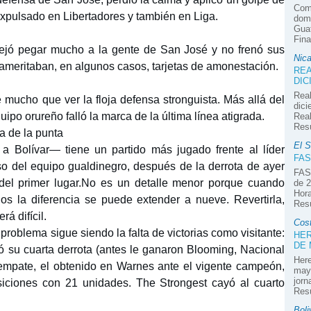
Com
 expulsado en Libertadores y también en Liga.
domi
Guat
Fina
dejó pegar mucho a la gente de San José y no frenó sus
Nic
ameritaban, en algunos casos, tarjetas de amonestación.
REA
DIC
Real
 mucho que ver la floja defensa stronguista. Más allá del
dici
ipo orureño falló la marca de la última línea atigrada.
Real
Res
a de la punta
El S
 Bolívar— tiene un partido más jugado frente al líder
FAS
so del equipo gualdinegro, después de la derrota de ayer
FAS
del primer lugar.No es un detalle menor porque cuando
de 2
Hora
dos la diferencia se puede extender a nueve. Revertirla,
Res
á difícil.
Cos
roblema sigue siendo la falta de victorias como visitante:
HER
DE
ió su cuarta derrota (antes le ganaron Blooming, Nacional
Here
 empate, el obtenido en Warnes ante el vigente campeón,
mayo
jorn
siciones con 21 unidades. The Strongest cayó al cuarto
Res
Boli