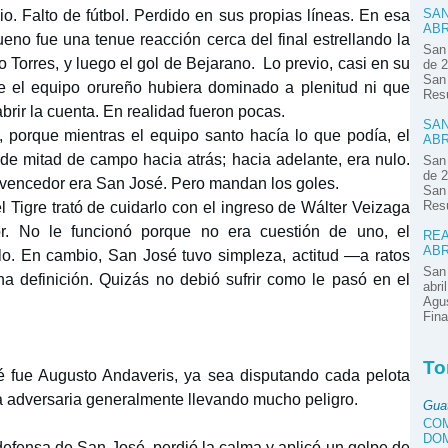
io. Falto de fútbol. Perdido en sus propias líneas. En esa
SAN
ABR
eno fue una tenue reacción cerca del final estrellando la
San 
o Torres, y luego el gol de Bejarano. Lo previo, casi en su
de 2
San 
e el equipo orureño hubiera dominado a plenitud ni que
Res
rir la cuenta. En realidad fueron pocas.
SAN
, porque mientras el equipo santo hacía lo que podía, el
ABR
de mitad de campo hacia atrás; hacia adelante, era nulo.
San 
de 2
e vencedor era San José. Pero mandan los goles.
San 
el Tigre trató de cuidarlo con el ingreso de Wálter Veizaga
Res
r. No le funcionó porque no era cuestión de uno, el
REA
ABR
lo. En cambio, San José tuvo simpleza, actitud —a ratos
San 
 definición. Quizás no debió sufrir como le pasó en el
abri
Agus
Fina
To
 fue Augusto Andaveris, ya sea disputando cada pelota
a adversaria generalmente llevando mucho peligro.
Gua
COM
DOM
defensa de San José, perdió la calma y aplicó un golpe de