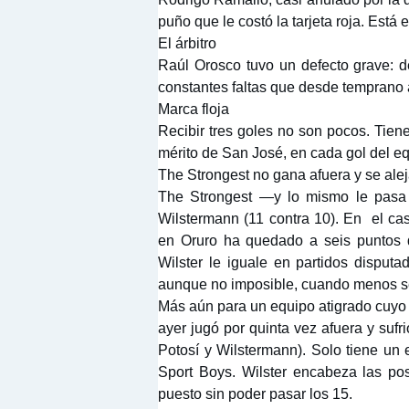
puño que le costó la tarjeta roja. Está
El árbitro
Raúl Orosco tuvo un defecto grave: 
constantes faltas que desde temprano 
Marca floja
Recibir tres goles no son pocos. Tiene
mérito de San José, en cada gol del equ
The Strongest no gana afuera y se alej
The Strongest —y lo mismo le pasa a
Wilstermann (11 contra 10). En el ca
en Oruro ha quedado a seis puntos 
Wilster le iguale en partidos disputa
aunque no imposible, cuando menos ser
Más aún para un equipo atigrado cuyo p
ayer jugó por quinta vez afuera y sufr
Potosí y Wilstermann). Solo tiene un
Sport Boys. Wilster encabeza las po
puesto sin poder pasar los 15.