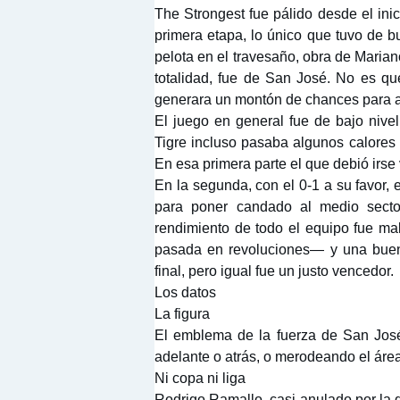
The Strongest fue pálido desde el inic
primera etapa, lo único que tuvo de bu
pelota en el travesaño, obra de Marian
totalidad, fue de San José. No es qu
generara un montón de chances para ab
El juego en general fue de bajo nivel
Tigre incluso pasaba algunos calores 
En esa primera parte el que debió irs
En la segunda, con el 0-1 a su favor, 
para poner candado al medio secto
rendimiento de todo el equipo fue ma
pasada en revoluciones— y una buena
final, pero igual fue un justo vencedor.
Los datos
La figura
El emblema de la fuerza de San José
adelante o atrás, o merodeando el áre
Ni copa ni liga
Rodrigo Ramallo, casi anulado por la 