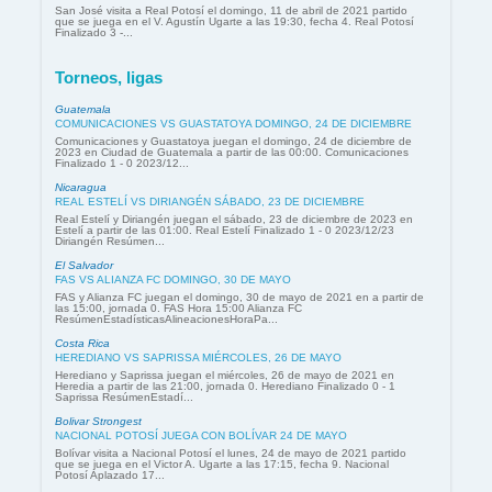
San José visita a Real Potosí el domingo, 11 de abril de 2021 partido
que se juega en el V. Agustín Ugarte a las 19:30, fecha 4. Real Potosí
Finalizado 3 -...
Torneos, ligas
Guatemala
COMUNICACIONES VS GUASTATOYA DOMINGO, 24 DE DICIEMBRE
Comunicaciones y Guastatoya juegan el domingo, 24 de diciembre de
2023 en Ciudad de Guatemala a partir de las 00:00. Comunicaciones
Finalizado 1 - 0 2023/12...
Nicaragua
REAL ESTELÍ VS DIRIANGÉN SÁBADO, 23 DE DICIEMBRE
Real Estelí y Diriangén juegan el sábado, 23 de diciembre de 2023 en
Estelí a partir de las 01:00. Real Estelí Finalizado 1 - 0 2023/12/23
Diriangén Resúmen...
El Salvador
FAS VS ALIANZA FC DOMINGO, 30 DE MAYO
FAS y Alianza FC juegan el domingo, 30 de mayo de 2021 en a partir de
las 15:00, jornada 0. FAS Hora 15:00 Alianza FC
ResúmenEstadísticasAlineacionesHoraPa...
Costa Rica
HEREDIANO VS SAPRISSA MIÉRCOLES, 26 DE MAYO
Herediano y Saprissa juegan el miércoles, 26 de mayo de 2021 en
Heredia a partir de las 21:00, jornada 0. Herediano Finalizado 0 - 1
Saprissa ResúmenEstadí...
Bolivar Strongest
NACIONAL POTOSÍ JUEGA CON BOLÍVAR 24 DE MAYO
Bolívar visita a Nacional Potosí el lunes, 24 de mayo de 2021 partido
que se juega en el Victor A. Ugarte a las 17:15, fecha 9. Nacional
Potosí Aplazado 17...