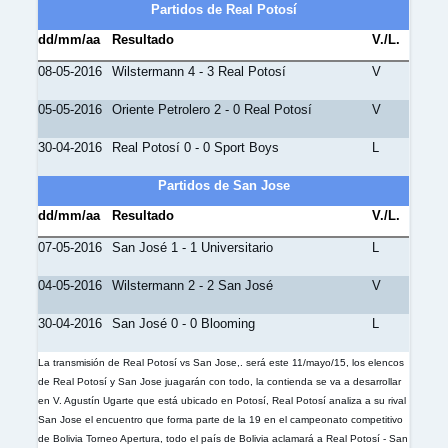
Partidos de Real Potosí
dd/mm/aa
Resultado
V./L.
08-05-2016
Wilstermann 4 - 3 Real Potosí
V
05-05-2016
Oriente Petrolero 2 - 0 Real Potosí
V
30-04-2016
Real Potosí 0 - 0 Sport Boys
L
Partidos de San Jose
dd/mm/aa
Resultado
V./L.
07-05-2016
San José 1 - 1 Universitario
L
04-05-2016
Wilstermann 2 - 2 San José
V
30-04-2016
San José 0 - 0 Blooming
L
La transmisión de Real Potosí vs San Jose,. será este 11/mayo/15, los elencos
de Real Potosí y San Jose juagarán con todo, la contienda se va a desarrollar
en V. Agustín Ugarte que está ubicado en Potosí, Real Potosí analiza a su rival
San Jose el encuentro que forma parte de la 19 en el campeonato competitivo
de Bolivia Torneo Apertura, todo el país de Bolivia aclamará a Real Potosí - San