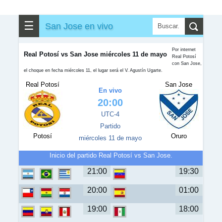
✎
▼
Otros
☰
San Jose en vivo
Por internet
Real Potosí vs San Jose miércoles 11 de mayo
Real Potosí
con San Jose,
el choque en fecha miércoles 11, el lugar será el V. Agustín Ugarte.
Real Potosí
San Jose
En vivo
20:00
UTC-4
Partido
Potosí
Oruro
miércoles 11 de mayo
Inicio del partido Real Potosí vs San Jose.
21:00
19:30
20:00
01:00
19:00
18:00