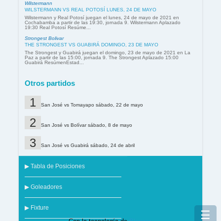
Wilstermann
WILSTERMANN VS REAL POTOSÍ LUNES, 24 DE MAYO
Wilstermann y Real Potosí juegan el lunes, 24 de mayo de 2021 en
Cochabamba a partir de las 19:30, jornada 9. Wilstermann Aplazado
19:30 Real Potosí Resúme...
Strongest Bolivar
THE STRONGEST VS GUABIRÁ DOMINGO, 23 DE MAYO
The Strongest y Guabirá juegan el domingo, 23 de mayo de 2021 en La
Paz a partir de las 15:00, jornada 9. The Strongest Aplazado 15:00
Guabirá ResúmenEstad...
Otros partidos
San José vs Tomayapo sábado, 22 de mayo
San José vs Bolívar sábado, 8 de mayo
San José vs Guabirá sábado, 24 de abril
▶ Tabla de Posiciones
▶ Goleadores
▶ Fixture
☰