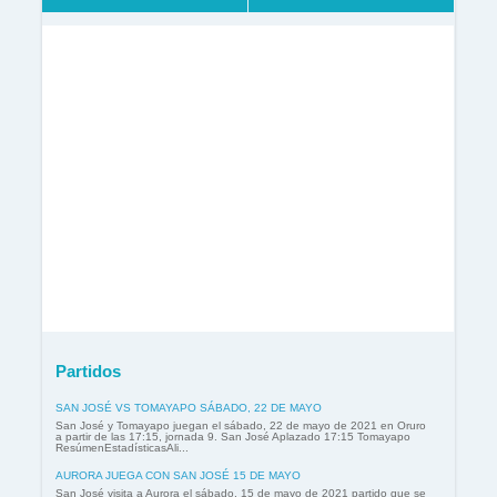
Partidos
SAN JOSÉ VS TOMAYAPO SÁBADO, 22 DE MAYO
San José y Tomayapo juegan el sábado, 22 de mayo de 2021 en Oruro
a partir de las 17:15, jornada 9. San José Aplazado 17:15 Tomayapo
ResúmenEstadísticasAli...
AURORA JUEGA CON SAN JOSÉ 15 DE MAYO
San José visita a Aurora el sábado, 15 de mayo de 2021 partido que se