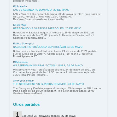
Diriangén Resúmen...
El Salvador
FAS VS ALIANZA FC DOMINGO, 30 DE MAYO
FAS y Alianza FC juegan el domingo, 30 de mayo de 2021 en a partir de
las 15:00, jornada 0. FAS Hora 15:00 Alianza FC
ResúmenEstadísticasAlineacionesHoraPa...
Costa Rica
HEREDIANO VS SAPRISSA MIÉRCOLES, 26 DE MAYO
Herediano y Saprissa juegan el miércoles, 26 de mayo de 2021 en
Heredia a partir de las 21:00, jornada 0. Herediano Finalizado 0 - 1
Saprissa ResúmenEstadí...
Bolivar Strongest
NACIONAL POTOSÍ JUEGA CON BOLÍVAR 24 DE MAYO
Bolívar visita a Nacional Potosí el lunes, 24 de mayo de 2021 partido
que se juega en el Victor A. Ugarte a las 17:15, fecha 9. Nacional
Potosí Aplazado 17...
Wilstermann
WILSTERMANN VS REAL POTOSÍ LUNES, 24 DE MAYO
Wilstermann y Real Potosí juegan el lunes, 24 de mayo de 2021 en
Cochabamba a partir de las 19:30, jornada 9. Wilstermann Aplazado
19:30 Real Potosí Resúme...
Strongest Bolivar
THE STRONGEST VS GUABIRÁ DOMINGO, 23 DE MAYO
The Strongest y Guabirá juegan el domingo, 23 de mayo de 2021 en La
Paz a partir de las 15:00, jornada 9. The Strongest Aplazado 15:00
Guabirá ResúmenEstad...
Otros partidos
San José vs Tomayapo sábado, 22 de mayo