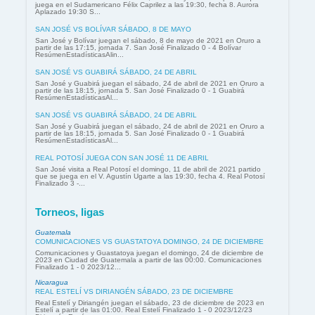
juega en el Sudamericano Félix Caprilez a las 19:30, fecha 8. Aurora
Aplazado 19:30 S...
SAN JOSÉ VS BOLÍVAR SÁBADO, 8 DE MAYO
San José y Bolívar juegan el sábado, 8 de mayo de 2021 en Oruro a
partir de las 17:15, jornada 7. San José Finalizado 0 - 4 Bolívar
ResúmenEstadísticasAlin...
SAN JOSÉ VS GUABIRÁ SÁBADO, 24 DE ABRIL
San José y Guabirá juegan el sábado, 24 de abril de 2021 en Oruro a
partir de las 18:15, jornada 5. San José Finalizado 0 - 1 Guabirá
ResúmenEstadísticasAl...
SAN JOSÉ VS GUABIRÁ SÁBADO, 24 DE ABRIL
San José y Guabirá juegan el sábado, 24 de abril de 2021 en Oruro a
partir de las 18:15, jornada 5. San José Finalizado 0 - 1 Guabirá
ResúmenEstadísticasAl...
REAL POTOSÍ JUEGA CON SAN JOSÉ 11 DE ABRIL
San José visita a Real Potosí el domingo, 11 de abril de 2021 partido
que se juega en el V. Agustín Ugarte a las 19:30, fecha 4. Real Potosí
Finalizado 3 -...
Torneos, ligas
Guatemala
COMUNICACIONES VS GUASTATOYA DOMINGO, 24 DE DICIEMBRE
Comunicaciones y Guastatoya juegan el domingo, 24 de diciembre de
2023 en Ciudad de Guatemala a partir de las 00:00. Comunicaciones
Finalizado 1 - 0 2023/12...
Nicaragua
REAL ESTELÍ VS DIRIANGÉN SÁBADO, 23 DE DICIEMBRE
Real Estelí y Diriangén juegan el sábado, 23 de diciembre de 2023 en
Estelí a partir de las 01:00. Real Estelí Finalizado 1 - 0 2023/12/23