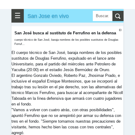
✎
▼
Otros
☰
San Jose en vivo
El
San José busca al sustituto de Ferrufino en la defensa
cuerpo técnico de San José, baraja nombres de los posibles sustitutos de Douglas
Ferruf...
El cuerpo técnico de San José, baraja nombres de los posibles
sustitutos de Douglas Ferrufino, expulsado en el lance ante
Universitario, para el partido del miércoles ante Petrolero de
Yacuiba (20:00) en el estadio Jesús Bermúdez de Oruro.
El argentino Gonzalo Oviedo, Roberto Paz, Jhosimar Prado, e
inclusive el español Enrique Montesinos, que se incorporó al
trabajo tras su lesión en el pie derecho, son las alternativas del
técnico Marcos Ferrufino, para buscar al acompañante de Nicoll
Taboada en la línea defensiva que armará con cuatro jugadores
en el fondo.
"Vamos a volver con cuatro atrás, con otras posibilidades",
apuntó Ferrufino que no se arrepintió por armar su defensa con
tres en el fondo. "Siempre tomamos nuestras precauciones de
visitante, hemos hecho bien las cosas con tres centrales",
agregó.