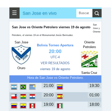
☰
San Jose en vivo
San
San Jose vs Oriente Petrolero viernes 19 de agosto
Jose y
Oriente
Petrolero, el viernes 19 en el Monumental Jesús Bermudez.
San Jose
Oriente
Bolivia Torneo Apertura
Petrolero
20:00
UTC-4
VER RESULTADOS
Oruro
viernes 19 de agosto
Santa Cruz
Hora de San Jose vs Oriente Petrolero.
21:00
19:30
20:00
01:00
19:00
18:00