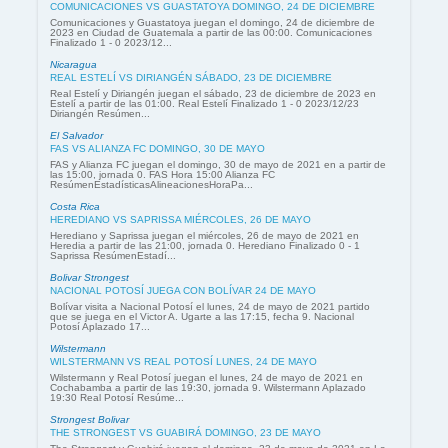
COMUNICACIONES VS GUASTATOYA DOMINGO, 24 DE DICIEMBRE
Comunicaciones y Guastatoya juegan el domingo, 24 de diciembre de
2023 en Ciudad de Guatemala a partir de las 00:00. Comunicaciones
Finalizado 1 - 0 2023/12...
Nicaragua
REAL ESTELÍ VS DIRIANGÉN SÁBADO, 23 DE DICIEMBRE
Real Estelí y Diriangén juegan el sábado, 23 de diciembre de 2023 en
Estelí a partir de las 01:00. Real Estelí Finalizado 1 - 0 2023/12/23
Diriangén Resúmen...
El Salvador
FAS VS ALIANZA FC DOMINGO, 30 DE MAYO
FAS y Alianza FC juegan el domingo, 30 de mayo de 2021 en a partir de
las 15:00, jornada 0. FAS Hora 15:00 Alianza FC
ResúmenEstadísticasAlineacionesHoraPa...
Costa Rica
HEREDIANO VS SAPRISSA MIÉRCOLES, 26 DE MAYO
Herediano y Saprissa juegan el miércoles, 26 de mayo de 2021 en
Heredia a partir de las 21:00, jornada 0. Herediano Finalizado 0 - 1
Saprissa ResúmenEstadí...
Bolivar Strongest
NACIONAL POTOSÍ JUEGA CON BOLÍVAR 24 DE MAYO
Bolívar visita a Nacional Potosí el lunes, 24 de mayo de 2021 partido
que se juega en el Victor A. Ugarte a las 17:15, fecha 9. Nacional
Potosí Aplazado 17...
Wilstermann
WILSTERMANN VS REAL POTOSÍ LUNES, 24 DE MAYO
Wilstermann y Real Potosí juegan el lunes, 24 de mayo de 2021 en
Cochabamba a partir de las 19:30, jornada 9. Wilstermann Aplazado
19:30 Real Potosí Resúme...
Strongest Bolivar
THE STRONGEST VS GUABIRÁ DOMINGO, 23 DE MAYO