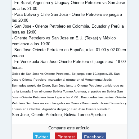
- En Brasil, Argentina y Uruguay Oriente Petrolero vs San Jose
es a las 21:00
- Para Bolivia y Chile San Jose - Oriente Petrolero se juega a
las 20:00
- San Jose - Oriente Petrolero en Colombia, Ecuador y Perú la
hora es 19:00
- Oriente Petrolero vs San Jose en E.U. (Texas) y México
comienza a las 19:30
- San Jose Oriente Petrolero en España, a las 01:00 y 02:00 en
verano.
- En Venezuela San Jose Oriente Petrolero el juego será: 18:00
horas.
Goles de San Jose vs Oriente Petrolero,. Se juega este 19/agosto/15, San
Jose y Oriente Petrolero, marcador al minuto en el Monumental Jesús
Bermudez propio de Oruro, San Jose junto a Oriente Petrolero partido que es
de la jornada 2 en el torneo Bolivia Torneo Apertura, el partido en Bolivia San
Jose - Oriente Petrolero tiene lugar a las -4:00 . Búsquedas frecuentes: Oriente
Petrolero San Jose en vivo, los goles en Oruro - Monumental Jesús Bermudez y
horario en Colombia, Argentina del juego San Jose Oriente Petrolero.
San Jose, Oriente Petrolero, Bolivia Torneo Apertura
Comparte este artículo:
Twitter
Pinterest
Facebook