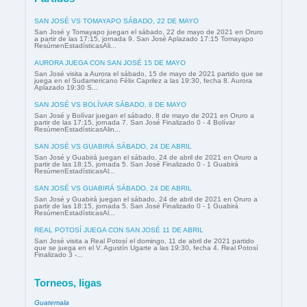
SAN JOSÉ VS TOMAYAPO SÁBADO, 22 DE MAYO
San José y Tomayapo juegan el sábado, 22 de mayo de 2021 en Oruro
a partir de las 17:15, jornada 9. San José Aplazado 17:15 Tomayapo
ResúmenEstadísticasAli...
AURORA JUEGA CON SAN JOSÉ 15 DE MAYO
San José visita a Aurora el sábado, 15 de mayo de 2021 partido que se
juega en el Sudamericano Félix Caprilez a las 19:30, fecha 8. Aurora
Aplazado 19:30 S...
SAN JOSÉ VS BOLÍVAR SÁBADO, 8 DE MAYO
San José y Bolívar juegan el sábado, 8 de mayo de 2021 en Oruro a
partir de las 17:15, jornada 7. San José Finalizado 0 - 4 Bolívar
ResúmenEstadísticasAlin...
SAN JOSÉ VS GUABIRÁ SÁBADO, 24 DE ABRIL
San José y Guabirá juegan el sábado, 24 de abril de 2021 en Oruro a
partir de las 18:15, jornada 5. San José Finalizado 0 - 1 Guabirá
ResúmenEstadísticasAl...
SAN JOSÉ VS GUABIRÁ SÁBADO, 24 DE ABRIL
San José y Guabirá juegan el sábado, 24 de abril de 2021 en Oruro a
partir de las 18:15, jornada 5. San José Finalizado 0 - 1 Guabirá
ResúmenEstadísticasAl...
REAL POTOSÍ JUEGA CON SAN JOSÉ 11 DE ABRIL
San José visita a Real Potosí el domingo, 11 de abril de 2021 partido
que se juega en el V. Agustín Ugarte a las 19:30, fecha 4. Real Potosí
Finalizado 3 -...
Torneos, ligas
Guatemala