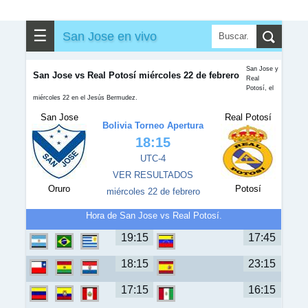
☰
San Jose en vivo
San Jose y
San Jose vs Real Potosí miércoles 22 de febrero
Real
Potosí, el
miércoles 22 en el Jesús Bermudez.
San Jose
Real Potosí
Bolivia Torneo Apertura
18:15
UTC-4
VER RESULTADOS
Oruro
Potosí
miércoles 22 de febrero
Hora de San Jose vs Real Potosí.
19:15
17:45
18:15
23:15
17:15
16:15