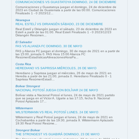
COMUNICACIONES VS GUASTATOYA DOMINGO, 24 DE DICIEMBRE
Comunicaciones y Guastatoya juegan el domingo, 24 de diciembre de
2023 en Ciudad de Guatemala a partir de las 00:00. Comunicaciones
Finalizado 1 - 0 2023/12...
Nicaragua
REAL ESTELÍ VS DIRIANGÉN SÁBADO, 23 DE DICIEMBRE
Real Estelí y Diriangén juegan el sábado, 23 de diciembre de 2023 en
Estelí a partir de las 01:00. Real Estelí Finalizado 1 - 0 2023/12/23
Diriangén Resúmen...
El Salvador
FAS VS ALIANZA FC DOMINGO, 30 DE MAYO
FAS y Alianza FC juegan el domingo, 30 de mayo de 2021 en a partir de
las 15:00, jornada 0. FAS Hora 15:00 Alianza FC
ResúmenEstadísticasAlineacionesHoraPa...
Costa Rica
HEREDIANO VS SAPRISSA MIÉRCOLES, 26 DE MAYO
Herediano y Saprissa juegan el miércoles, 26 de mayo de 2021 en
Heredia a partir de las 21:00, jornada 0. Herediano Finalizado 0 - 1
Saprissa ResúmenEstadí...
Bolivar Strongest
NACIONAL POTOSÍ JUEGA CON BOLÍVAR 24 DE MAYO
Bolívar visita a Nacional Potosí el lunes, 24 de mayo de 2021 partido
que se juega en el Victor A. Ugarte a las 17:15, fecha 9. Nacional
Potosí Aplazado 17...
Wilstermann
WILSTERMANN VS REAL POTOSÍ LUNES, 24 DE MAYO
Wilstermann y Real Potosí juegan el lunes, 24 de mayo de 2021 en
Cochabamba a partir de las 19:30, jornada 9. Wilstermann Aplazado
19:30 Real Potosí Resúme...
Strongest Bolivar
THE STRONGEST VS GUABIRÁ DOMINGO, 23 DE MAYO